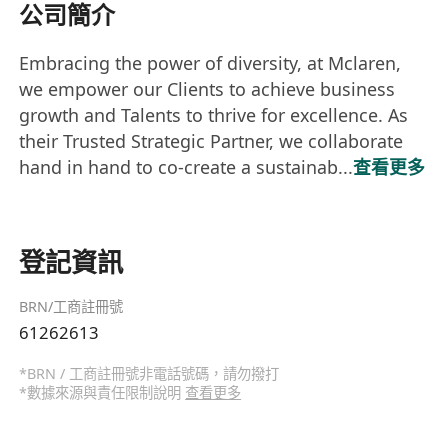
公司簡介
Embracing the power of diversity, at Mclaren,
we empower our Clients to achieve business
growth and Talents to thrive for excellence. As
their Trusted Strategic Partner, we collaborate
hand in hand to co-create a sustainab...
查看更多
登記資訊
BRN/工商註冊號
61262613
*BRN / 工商註冊號非電話號碼，請勿撥打
*數據來源與責任限制說明
查看更多