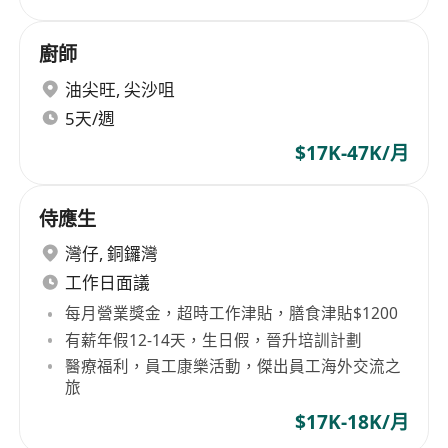
廚師
油尖旺
,
尖沙咀
5天/週
$17K-47K/月
侍應生
灣仔
,
銅鑼灣
工作日面議
每月營業獎金，超時工作津貼，膳食津貼$1200
有薪年假12-14天，生日假，晉升培訓計劃
醫療福利，員工康樂活動，傑出員工海外交流之
旅
$17K-18K/月