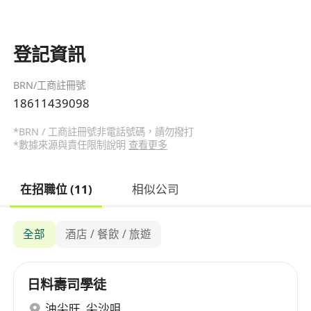
登記資訊
BRN/工商註冊號
18611439098
*BRN / 工商註冊號非電話號碼，請勿撥打
*數據來源與責任限制說明
查看更多
在招職位 (11)
相似公司
全部
酒店 / 餐飲 / 旅遊
日料壽司學徒
油尖旺
,
尖沙咀