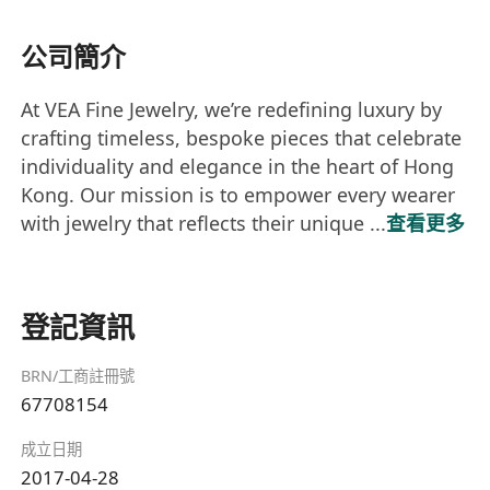
公司簡介
At VEA Fine Jewelry, we’re redefining luxury by
crafting timeless, bespoke pieces that celebrate
individuality and elegance in the heart of Hong
Kong. Our mission is to empower every wearer
with jewelry that reflects their unique ...
查看更多
登記資訊
BRN/工商註冊號
67708154
成立日期
2017-04-28