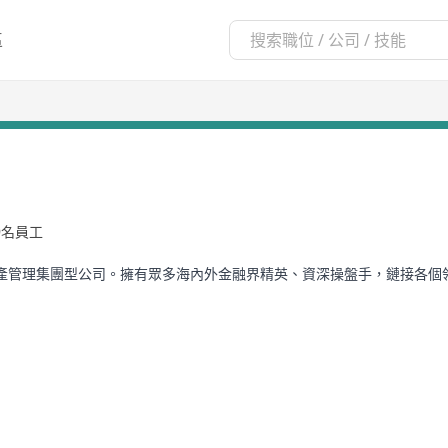
區
99名員工
產管理集團型公司。擁有眾多海內外金融界精英、資深操盤手，鏈接各個
2/4