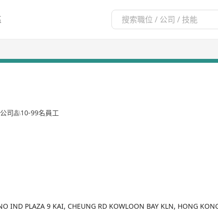
區
公司
10-99名員工
SINO IND PLAZA 9 KAI, CHEUNG RD KOWLOON BAY KLN, HONG KON