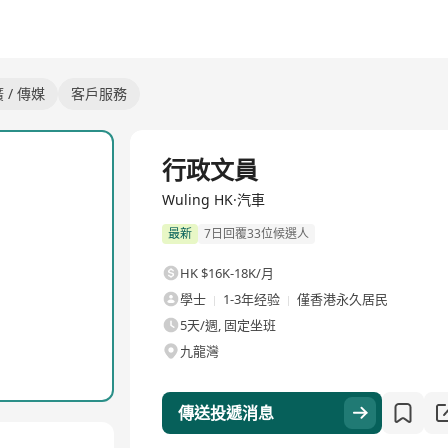
 / 傳媒
客戶服務
全職
行政文員
Wuling HK·汽車
最新
7日回覆33位候選人
HK $16K-18K/月
學士
1-3年经验
僅香港永久居民
5天/週, 固定坐班
九龍灣
傳送投遞消息