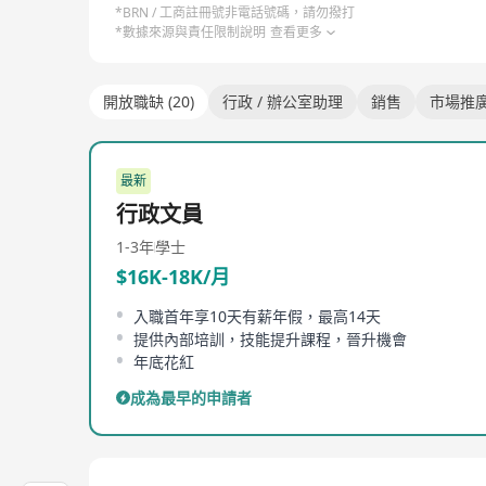
*BRN / 工商註冊號非電話號碼，請勿撥打
*數據來源與責任限制說明
查看更多
開放職缺 (20)
行政 / 辦公室助理
銷售
市場推廣
最新
行政文員
1-3年
學士
$16K-18K/月
入職首年享10天有薪年假，最高14天
提供內部培訓，技能提升課程，晉升機會
年底花紅
成為最早的申請者