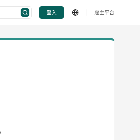
登入
雇主平台
G