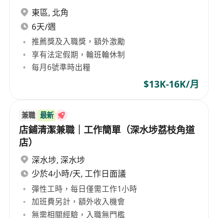
東區
,
北角
6天/週
推薦獎及入職獎，額外激勵
享有法定假期，輪班輪休制
每月6號準時出糧
$13K-16K/月
兼職
最新
店鋪清潔兼職｜工作簡單（深水埗荔枝角道
店）
深水埗
,
深水埗
少於4小時/天, 工作日面議
彈性工時，每日僅需工作1小時
加班費另計，額外收入機會
無需相關經驗，入職無門檻