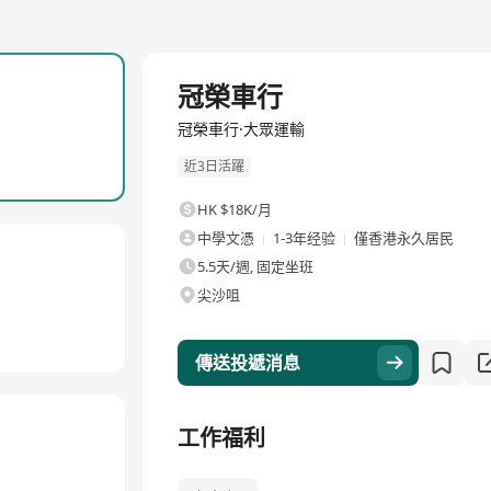
全職
冠榮車行
冠榮車行·大眾運輸
近3日活躍
HK $18K/月
中學文憑
1-3年经验
僅香港永久居民
5.5天/週, 固定坐班
尖沙咀
傳送投遞消息
工作福利