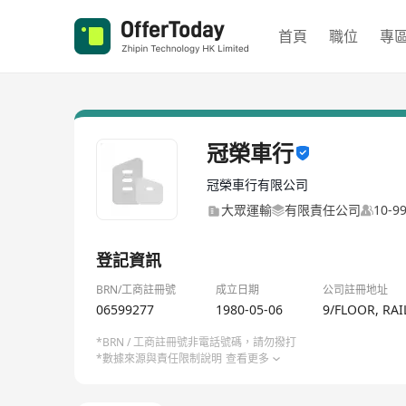
首頁
職位
專
冠榮車行
冠榮車行有限公司
大眾運輸
有限責任公司
10-
登記資訊
BRN/工商註冊號
成立日期
公司註冊地址
06599277
1980-05-06
9/FLOOR, RA
*BRN / 工商註冊號非電話號碼，請勿撥打
*數據來源與責任限制說明
查看更多