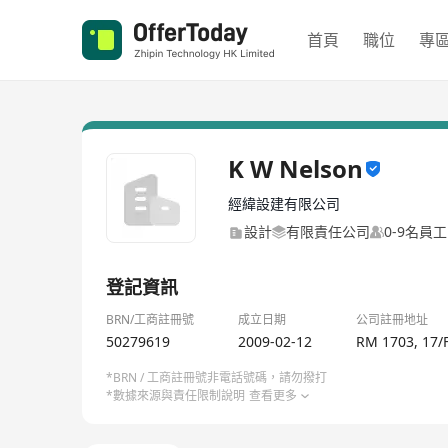
首頁
職位
專
K W Nelson
經緯設建有限公司
設計
有限責任公司
0-9名員工
登記資訊
BRN/工商註冊號
成立日期
公司註冊地址
50279619
2009-02-12
RM 1703, 17
*BRN / 工商註冊號非電話號碼，請勿撥打
*數據來源與責任限制說明
查看更多