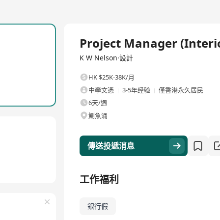
全職
Project Manager (Interi
K W Nelson·設計
HK $25K-38K/月
中學文憑
3-5年经验
僅香港永久居民
6天/週
鰂魚涌
傳送投遞消息
工作福利
銀行假