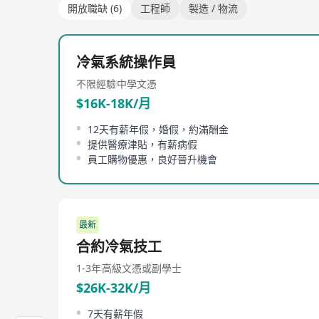
開放職缺 (6)
工程師
製造 / 物流
冷氣系統操作員
不限經驗
中學文憑
$16K-18K/月
12天有薪年假，婚假，約滿酬金
提供醫療津貼，有薪病假
員工購物優惠，良好晉升機會
最新
合約冷氣技工
1-3年
高級文憑或副學士
$26K-32K/月
7天有薪年假