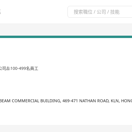
區
公司
100-499名員工
UNBEAM COMMERCIAL BUILDING, 469-471 NATHAN ROAD, KLN, HO