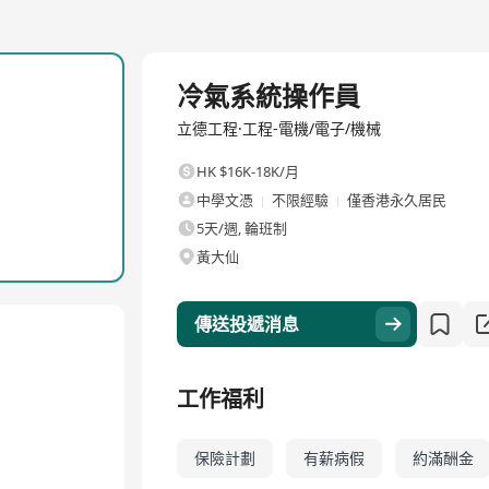
全職
冷氣系統操作員
立德工程·工程-電機/電子/機械
HK $16K-18K/月
中學文憑
不限經驗
僅香港永久居民
5天/週, 輪班制
黃大仙
傳送投遞消息
工作福利
保險計劃
有薪病假
約滿酬金