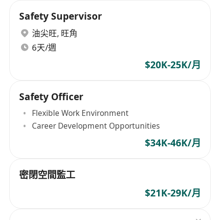
Safety Supervisor
油尖旺
,
旺角
6天/週
$20K-25K/月
Safety Officer
Flexible Work Environment
Career Development Opportunities
$34K-46K/月
密閉空間監工
$21K-29K/月