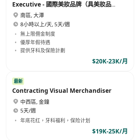
Executive - 國際美妝品牌（具美妝品
牌/Multi-brand VM經驗者優先考慮）
南區
,
大潭
8小時以上/天, 5天/週
無上限佣金制度
優厚年假待遇
提供牙科及保險計劃
$20K-23K/月
最新
Contracting Visual Merchandiser
中西區
,
金鐘
5天/週
年底花红，牙科福利，保险计划
$19K-25K/月