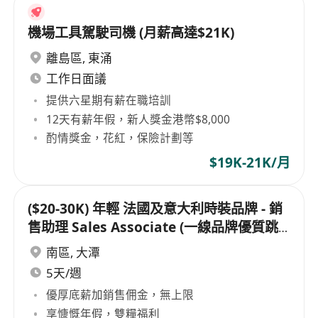
機場工具駕駛司機 (月薪高達$21K)
離島區
,
東涌
工作日面議
提供六星期有薪在職培訓
12天有薪年假，新人獎金港幣$8,000
酌情獎金，花紅，保險計劃等
$19K-21K/月
($20-30K) 年輕 法國及意大利時裝品牌 - 銷
售助理 Sales Associate (一線品牌優質跳
板，輕鬆工作環境）
南區
,
大潭
5天/週
優厚底薪加銷售佣金，無上限
享慷慨年假，雙糧福利