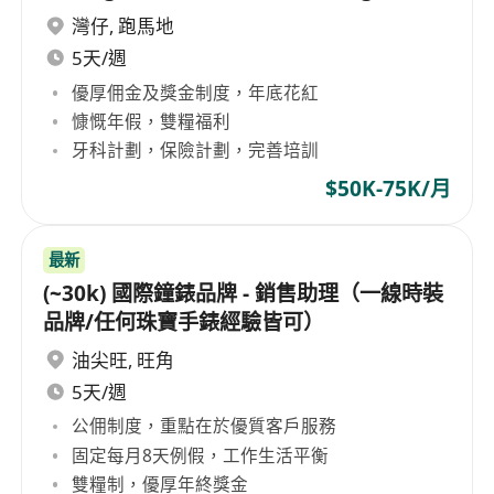
島區）
灣仔
,
跑馬地
5天/週
優厚佣金及獎金制度，年底花紅
慷慨年假，雙糧福利
牙科計劃，保險計劃，完善培訓
$50K-75K/月
最新
(~30k) 國際鐘錶品牌 - 銷售助理（一線時裝
品牌/任何珠寶手錶經驗皆可）
油尖旺
,
旺角
5天/週
公佣制度，重點在於優質客戶服務
固定每月8天例假，工作生活平衡
雙糧制，優厚年終獎金