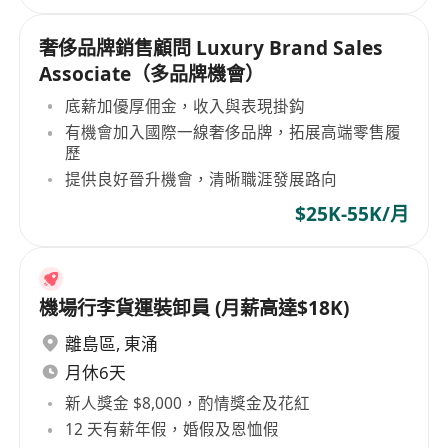
奢侈品牌銷售顧問 Luxury Brand Sales
Associate（多品牌機會）
底薪加優厚佣金，收入與表現掛鈎
有機會加入國際一線奢侈品牌，拓展高端零售履
歷
提供良好晉升機會，清晰職涯發展路向
$25K-55K/月
機場行李貨運裝卸員 (月薪高達$18K)
離島區
,
東涌
月休6天
新人獎金 $8,000，酌情獎金及花紅
12 天有薪年假，婚假及恩恤假