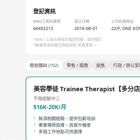
1/1
登記資訊
BRN/工商註冊號
成立日期
公司註冊地址
66492213
2016-08-01
22/F, ONE K
*BRN / 工商註冊號非電話號碼，請勿撥打
*數據來源與責任限制說明
查看更多
開放職缺 (102)
零售 / 服務
銷售
行政 / 辦公
美容學徒 Trainee Therapist【多分
不限經驗
中三
$16K-20K/月
無須相關經驗，提供包薪培訓
專業導師指導，具晉升機會
多個工作地點可供選擇