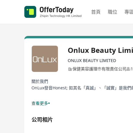
首頁
職位
專
Onlux Beauty Lim
ONLUX BEAUTY LIMITED
保健美容護理
有限責任公司
關於我們
OnLux發音Honest; 如其名「真誠」、「誠實」
我們深信內外兼修的「美麗」哲學，由內在出發：復修
查看更多
工作地點：銅鑼灣、旺角（朗豪坊）、啟德、尖沙咀、觀
公司相片