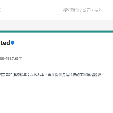
區
ited
100-499名員工
是我們的宗旨和服務標準；以客為本，專注提供先進科技的美容療程體驗。
、重整、平衡、進化，讓外在感受得到、看得見、觸摸到。
塘、沙田、將軍澳、荃灣、屯門 及 元朗