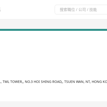
區
F., TML TOWER,, NO.3 HOI SHING ROAD,, TSUEN WAN, NT, HONG 