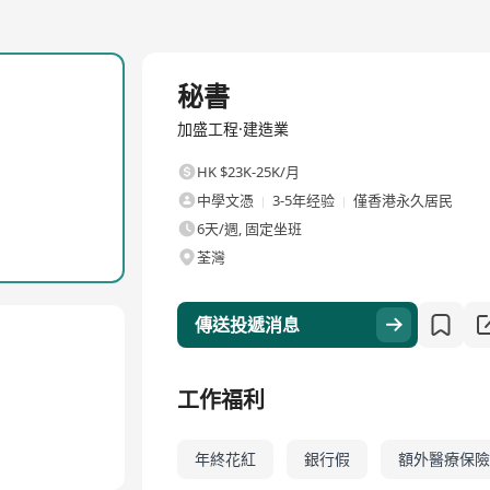
全職
秘書
加盛工程·建造業
HK $23K-25K/月
中學文憑
3-5年经验
僅香港永久居民
6天/週, 固定坐班
荃灣
傳送投遞消息
工作福利
年終花紅
銀行假
額外醫療保險