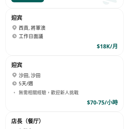
迎宾
西貢
,
將軍澳
工作日面議
$18K/月
迎宾
沙田
,
沙田
5天/週
無需相關經驗，歡迎新人挑戰
$70-75/小時
店長（餐厅）