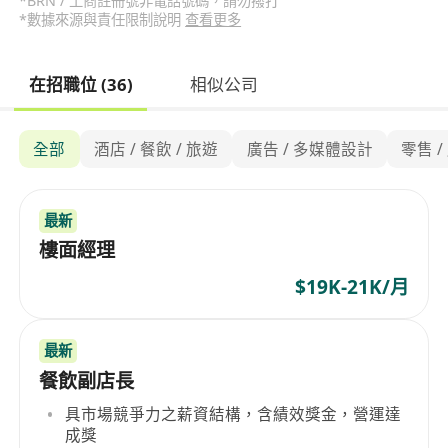
*BRN / 工商註冊號非電話號碼，請勿撥打
*數據來源與責任限制說明
查看更多
在招職位 (36)
相似公司
全部
酒店 / 餐飲 / 旅遊
廣告 / 多媒體設計
零售 /
最新
樓面經理
$19K-21K/月
最新
餐飲副店長
具市場競爭力之薪資結構，含績效獎金，營運達
成獎