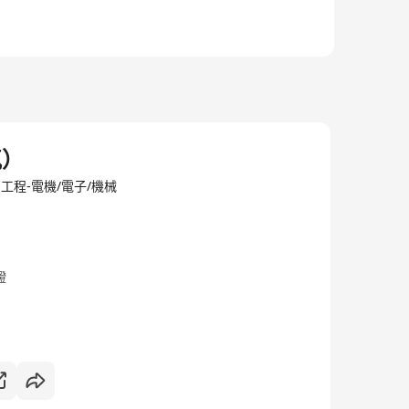
氣）
TED·工程-電機/電子/機械
證