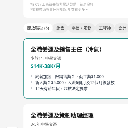
*BRN / 工商註冊號非電話號碼，請勿撥打
*數據來源與責任限制說明
查看更多
開放職缺 (6)
銷售
零售 / 服務
工程師
會計
全職營運及銷售主任（冷氣）
少於1年
中學文憑
$14K-38K/月
底薪加無上限銷售獎金，勤工獎$1,000
新人獎金$5,000，入職6個月及12個月後發放
12天有薪年假，超於法定要求
全職營運及策劃助理經理
3-5年
中學文憑