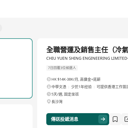
全職
全職營運及銷售主任（冷
CHIU YUEN SHING ENGINEERING LIMI
7日回覆3位候選人
HK $14K-38K/月
,
高傭金+底薪
中學文憑
少於1年经验
可提供香港工作簽
5天/週, 固定坐班
長沙灣
傳送投遞消息