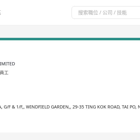
區
IMITED
名員工
 G/F & 1/F,, WINDFIELD GARDEN,, 29-35 TING KOK ROAD, TAI PO