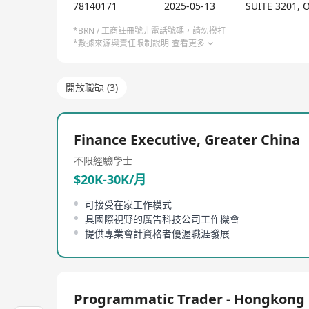
MiQ 是一家总部位于伦敦的全球化企业，在北美、欧
78140171
2025-05-13
SUITE 3201,
凭借行业领先的技术和卓越影响力，MiQ 屡获殊荣。不仅被 In
单，
*BRN / 工商註冊號非電話號碼，請勿撥打
*數據來源與責任限制說明
查看更多
更连续四年（2020-2024）蝉联 AdExchanger
開放職缺 (3)
Finance Executive, Greater China
不限經驗
學士
$20K-30K/月
可接受在家工作模式
具國際視野的廣告科技公司工作機會
提供專業會計資格者優渥職涯發展
Programmatic Trader - Hongkong