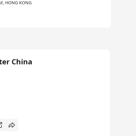
BAY, HONG KONG
ce to work"，入选《Inc.》杂志 "实力合作伙伴"榜
ter China