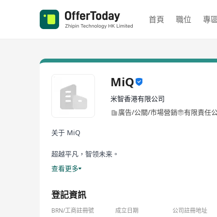
首頁
職位
專
MiQ
米智香港有限公司
廣告/公關/市場營銷
有限責任
关于 MiQ
超越平凡，智领未来。
MiQ 成立于 2010 年，始终以技术创新驱动广告成
查看更多
依托 AI 赋能的 MiQ Sigma 平台，我们打通
基于海量、精准的数据分析，我们的专业团将为您制定
登記資訊
选择 MiQ ，让程序化广告突破想象，成就非凡。
BRN/工商註冊號
成立日期
公司註冊地址