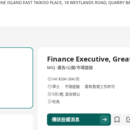
洲、亚太和拉美地区共设有21个办事处。
 ONE ISLAND EAST TAIKOO PLACE, 18 WESTLANDS ROAD, QUARRY 
sider 评为 “全球最热门的广告技术公司”，荣膺《广告时代》"Best pla
 "程序化广告实力玩家"榜单，持续领跑全球数字广告领域。
全職
Finance Executive, Grea
MiQ ·廣告/公關/市場營銷
HK $20K-30K/月
學士
不限經驗
需有香港工作許可
5天/週, 混合辦公
旺角
傳送投遞消息