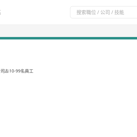
區
公司
10-99名員工
效，助力品牌、营销机构与媒体代理实现可持续增长。
全球广告生态数据，精准捕捉全球受众的观看习惯、浏览行为及购买决策信号并转
更快、更智能、更高效的营销策略。