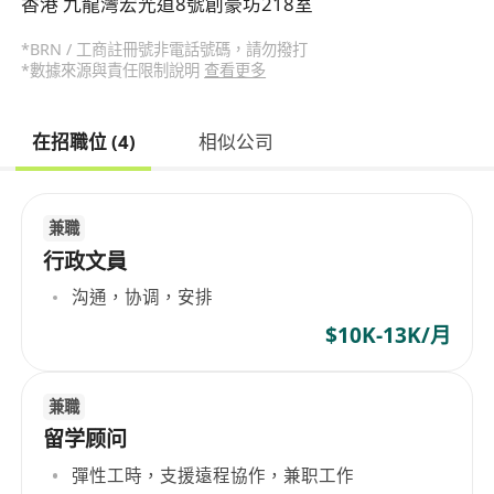
香港 九龍灣宏光道8號創豪坊218室
*BRN / 工商註冊號非電話號碼，請勿撥打
*數據來源與責任限制說明
查看更多
在招職位 (4)
相似公司
兼職
行政文員
沟通，协调，安排
$10K-13K/月
兼職
留学顾问
彈性工時，支援遠程協作，兼职工作