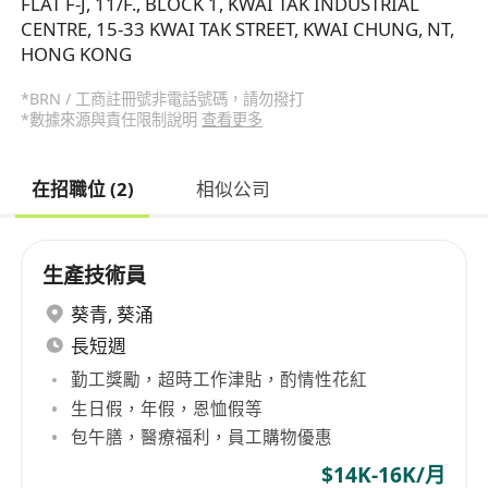
FLAT F-J, 11/F., BLOCK 1, KWAI TAK INDUSTRIAL
CENTRE, 15-33 KWAI TAK STREET, KWAI CHUNG, NT,
HONG KONG
*BRN / 工商註冊號非電話號碼，請勿撥打
*數據來源與責任限制說明
查看更多
在招職位 (2)
相似公司
生產技術員
葵青
,
葵涌
長短週
勤工獎勵，超時工作津貼，酌情性花紅
生日假，年假，恩恤假等
包午膳，醫療福利，員工購物優惠
$14K-16K/月