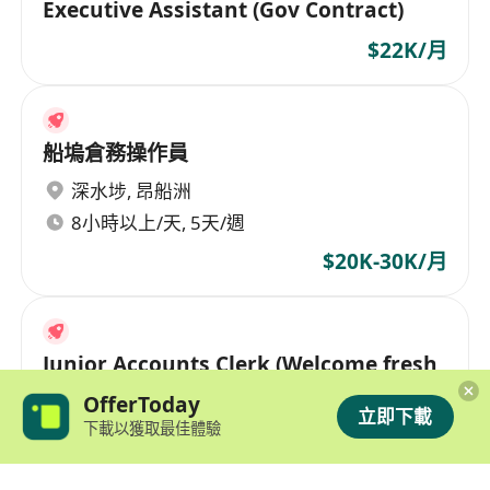
Executive Assistant (Gov Contract)
$22K/月
船塢倉務操作員
深水埗
,
昂船洲
8小時以上/天, 5天/週
$20K-30K/月
Junior Accounts Clerk (Welcome fresh
grad)
OfferToday
立即下載
提供額外醫療保險
下載以獲取最佳體驗
$14K-16K/月