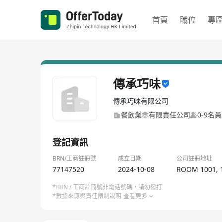
首頁
職位
專
傳承巧味
傳承巧味有限公司
餐飲業
有限責任公司
0-9名
登記資訊
BRN/工商註冊號
成立日期
公司註冊地址
77147520
2024-10-08
ROOM 1001, 
*BRN / 工商註冊號非電話號碼，請勿撥打
*數據來源與責任限制說明
查看更多