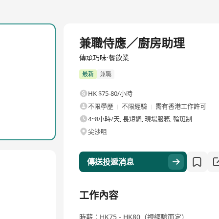
兼職侍應／廚房助理
傳承巧味·餐飲業
最新
兼職
HK $75-80/小時
不限學歷
不限經驗
需有香港工作許可
4~8小時/天, 長短週, 現場服務, 輪班制
尖沙咀
傳送投遞消息
工作內容
時薪：HK75 - HK80（視經驗而定）