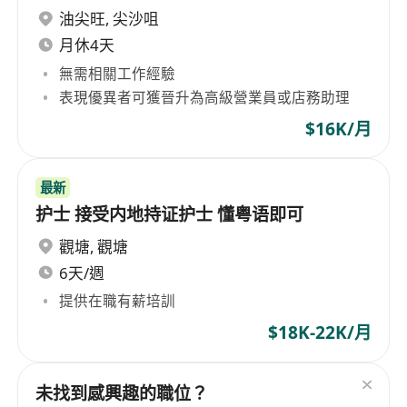
油尖旺
,
尖沙咀
月休4天
無需相關工作經驗
表現優異者可獲晉升為高級營業員或店務助理
$16K/月
最新
护士 接受内地持证护士 懂粤语即可
觀塘
,
觀塘
6天/週
提供在職有薪培訓
$18K-22K/月
未找到感興趣的職位？