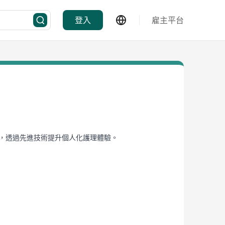
登入
雇主平台
美容診所，透過先進技術提升個人化護理體驗。
nnovation. We're developing Asia's first AI-
icial intelligence.