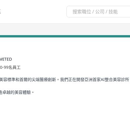
區
MITED
10-99名員工
a 結合了香港的頂級美容標準和首爾的尖端醫療創新。我們正在開發亞洲首家AI整合
造卓越的美容體驗。
g's premium beauty standards with Seoul's cutting-edge medical i
gy enhances personalized care.
through the perfect integration of professional expertise and artif