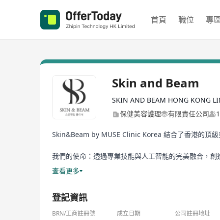
首頁
職位
專
Skin and Beam
SKIN AND BEAM HONG KONG LI
保健美容護理
有限責任公司
Skin&Beam by MUSE Clinic Kore
我們的使命：透過專業技能與人工智能的完美融合，創
查看更多
Skin&Beam by MUSE Clinic Korea combines Hong Kon
integrated beauty clinic where advanced technolo
登記資訊
Our Mission: Create exceptional beauty experiences 
BRN/工商註冊號
成立日期
公司註冊地址