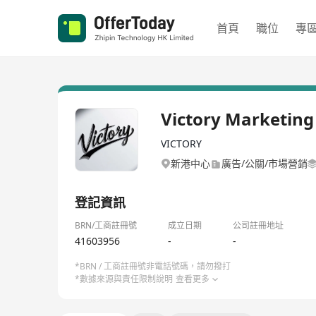
首頁
職位
專
Victory Marketing
VICTORY
新港中心
廣告/公關/市場營銷
登記資訊
BRN/工商註冊號
成立日期
公司註冊地址
41603956
-
-
*BRN / 工商註冊號非電話號碼，請勿撥打
*數據來源與責任限制說明
查看更多