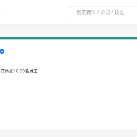
區
其他
10-99名員工