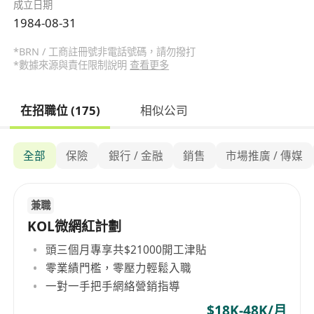
成立日期
1984-08-31
*BRN / 工商註冊號非電話號碼，請勿撥打
*數據來源與責任限制說明
查看更多
在招職位 (175)
相似公司
全部
保險
銀行 / 金融
銷售
市場推廣 / 傳媒
兼職
KOL微網紅計劃
頭三個月專享共$21000開工津貼
零業績門檻，零壓力輕鬆入職
一對一手把手網絡營銷指導
$18K-48K/月