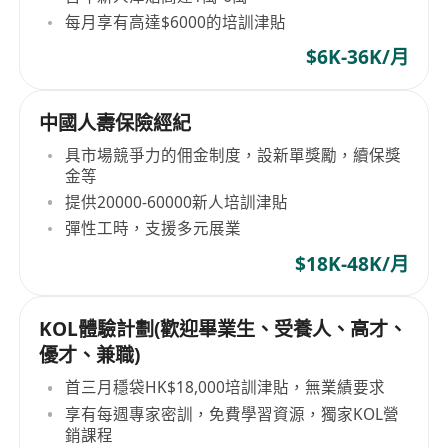
每月享有高達$6000的培訓津貼
$6K-36K/月
中國人壽保險經紀
具市場競爭力的佣金制度，設新單獎勵，續保獎
金等
提供20000-60000新人培訓津貼
彈性工時，支援多元展業
$18K-48K/月
KOL體驗計劃(歡迎畢業生、受養人、高才、
優才、兼職)
首三月穩袋HK$18,000培訓津貼，無業績要求
享有每週專家密訓，免費學習資源，獨家KOL營
銷課程