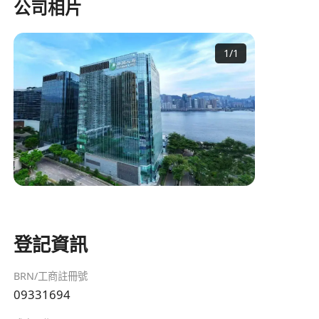
公司相片
1
/
1
登記資訊
BRN/工商註冊號
09331694