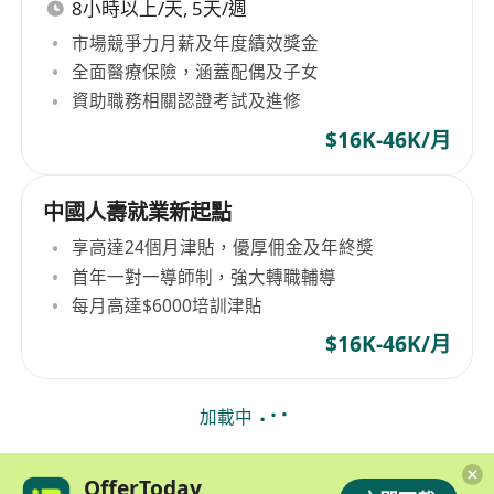
8小時以上/天, 5天/週
市場競爭力月薪及年度績效獎金
全面醫療保險，涵蓋配偶及子女
資助職務相關認證考試及進修
$16K-46K/月
中國人壽就業新起點
享高達24個月津貼，優厚佣金及年終獎
首年一對一導師制，強大轉職輔導
每月高達$6000培訓津貼
$16K-46K/月
加載中
OfferToday