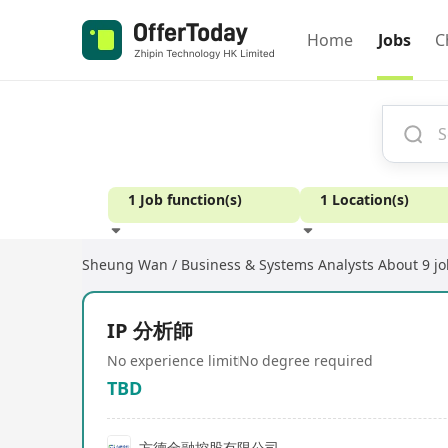
Home
Jobs
C
1 Job function(s)
1 Location(s)
Sheung Wan / Business & Systems Analysts
About 9 jo
Experience
IP 分析師
No experience limit
No degree required
TBD
方德金融控股有限公司