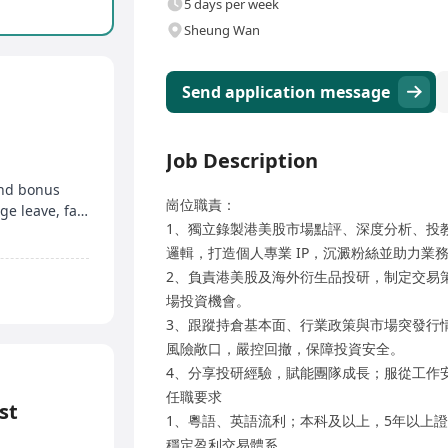
5 days per week
Sheung Wan
Send application message
Job Description
end bonus
崗位職責：
Compassionate leave, examination leave, marriage leave, family-friendly leave
1、獨立錄製港美股市場點評、深度分析、投
邏輯，打造個人專業 IP，沉澱粉絲並助力業
2、負責港美股及海外衍生品投研，制定交易
場投資機會。
3、跟蹤持倉基本面、行業政策與市場突發行
風險敞口，嚴控回撤，保障投資安全。
4、分享投研經驗，賦能團隊成長；服從工作
任職要求
st
1、粵語、英語流利；本科及以上，5年以上
穩定盈利交易體系。