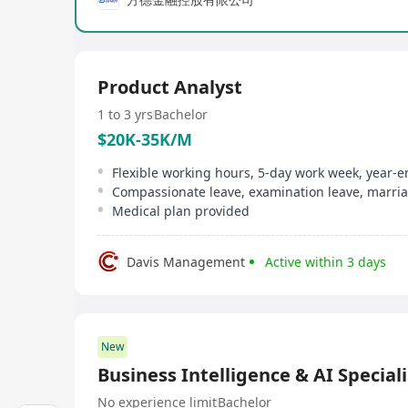
Product Analyst
1 to 3 yrs
Bachelor
$20K-35K/M
Flexible working hours, 5-day work week, year-
Medical plan provided
Davis Management
Active within 3 days
New
Business Intelligence & AI Speciali
No experience limit
Bachelor