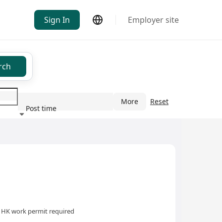
Sign In
Employer site
rch
More
Reset
Post time
ndustry
HK work permit required