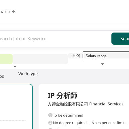
hannels
Sea
HK$
Work type
bs
Education level
Benefit
I
Full Time
IP 分析師
方德金融控股有限公司·Financial Services
To be determined
No degree required
No experience limit