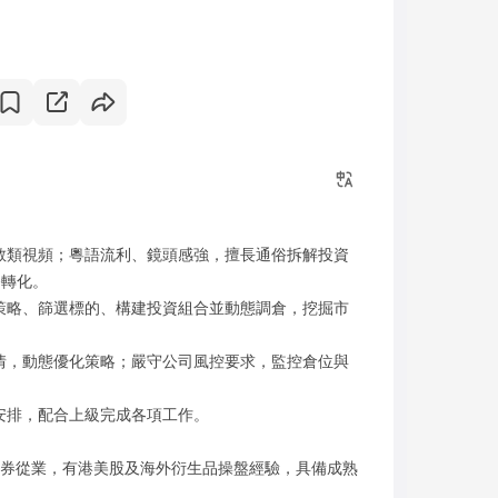
教類視頻；粵語流利、鏡頭感強，擅長通俗拆解投資
務轉化。
策略、篩選標的、構建投資組合並動態調倉，挖掘市
情，動態優化策略；嚴守公司風控要求，監控倉位與
安排，配合上級完成各項工作。
證券從業，有港美股及海外衍生品操盤經驗，具備成熟