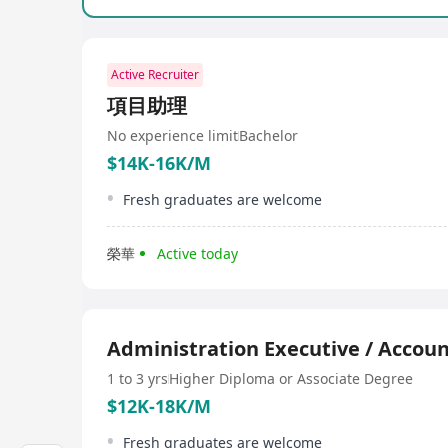
Active Recruiter
項目助理
No experience limit
Bachelor
$14K-16K/M
Fresh graduates are welcome
榮華
Active today
Administration Executive / Accoun
1 to 3 yrs
Higher Diploma or Associate Degree
$12K-18K/M
Fresh graduates are welcome