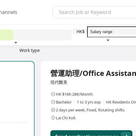
hannels
HK$
Work type
Education level
Benefit
I
Full Time
營運助理/Office Assistan
現代醫美
HK $16K-28K/Month
Bachelor
1 to 3 yrs exp
HK Residents On
2 days per week, Fixed, Rotating shifts
Lai Chi Kok