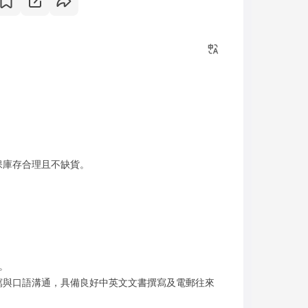
保庫存合理且不缺貨。
。
寫與口語溝通，具備良好中英文文書撰寫及電郵往來