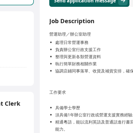
Send application message
Job Description
營運助理／辦公室助理
處理日常營運事務
負責辦公室行政支援工作
整理與更新各類營運資料
執行簡單財務相關作業
協調店鋪同事落單、收貨及補貨安排，確
工作要求
t Clerk
具備學士學歷
須具備1年辦公室行政或營運支援實務經驗
精通粵語，能以流利英語及普通話進行書
能力。