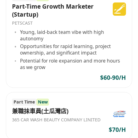
Part-Time Growth Marketer
(Startup)
PETSCAST
Young, laid-back team vibe with high
autonomy
Opportunities for rapid learning, project
ownership, and significant impact
Potential for role expansion and more hours
as we grow
$60-90/H
Part Time
New
兼職抺車員(土瓜灣店)
365 CAR WASH BEAUTY COMPANY LINITED
$70/H