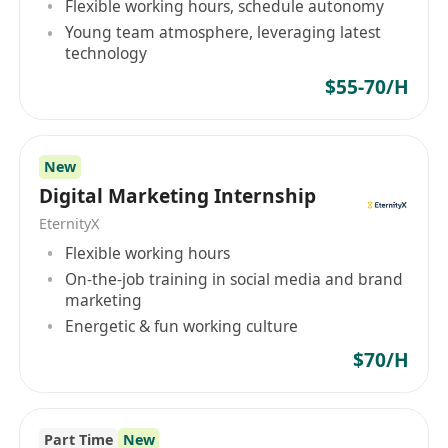
Flexible working hours, schedule autonomy
TensorFlow）或智能體框架（如 LangChain）
Young team atmosphere, leveraging latest
有接觸或學習經驗者優先。
technology
3. 軟性素質
$55-70/H
邏輯清晰
：具備優秀的系統性思維與抽象能力，
能拆解複雜問題。
學習驅動力強
：對 AI 前沿技術充滿好奇，具備
New
強烈的自我驅動學習能力與解決問題意識。
Digital Marketing Internship
溝通協作
：具備良好的溝通能力與團隊協作精
EternityX
神，能清晰表達技術觀點。
Flexible working hours
踏實負責
：注重細節、責任心強，能適應創業公
On-the-job training in social media and brand
司的快節奏工作。
marketing
Energetic & fun working culture
$70/H
Part Time
New