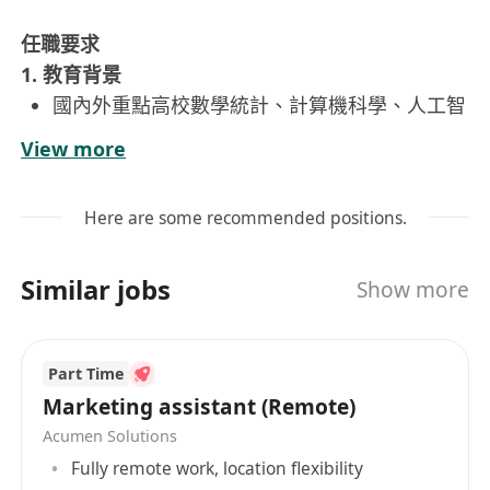
任職要求
1. 教育背景
國內外重點高校數學統計、計算機科學、人工智
能等相關專業本科或研究生在學。
View more
對數學、演算法有濃厚興趣與扎實基礎。
2. 技術能力
Here are some recommended positions.
基礎扎實
：熟悉 Python 程式設計，具備良好的
邏輯思維與資料結構基礎。
Similar jobs
Show more
機器學習 / 強化學習基礎
：了解機器學習、深度
學習的基本原理，對強化學習（尤其是多智能體
強化學習）有學習興趣與初步了解者優先。
Part Time
數學建模能力
：具備良好的數學建模與量化分析
Marketing assistant (Remote)
能力，能理解並應用常見的數學模型，如機率
Acumen Solutions
圖、迴歸、最佳化、博弈論等。
Fully remote work, location flexibility
框架／工具
：對主流 AI 框架（如 PyTorch、