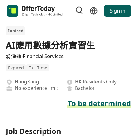
Sign in
Expired
AI應用數據分析實習生
滴灌通·Financial Services
Expired
Full Time
HongKong
HK Residents Only
No experience limit
Bachelor
To be determined
Job Description