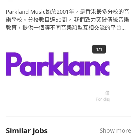
Parkland Music始於2001年，是香港最多分校的音
樂學校。分校數目達50間。 我們致力突破傳統音樂
教育，提供一個讓不同音樂類型互相交流的平台。
以「五大範疇‧八大原素」的理念，提供全面的音樂
課程，並以培育出全面的音樂人為目標。Parkland
1
/
1
Music發展至今，已擁有過千名精英導師。總校及
分校位於核心地段，務求令學員在優良的環境、優
質的導師教導下學習全面的音樂課程。 認識我們更
多：www.parklandmusic.com.hk
Similar jobs
Show more