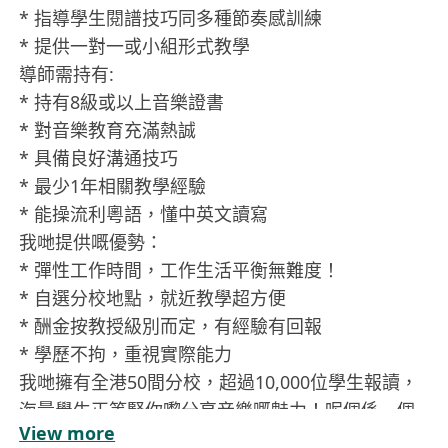
* 指導學生閱譜技巧同多種節奏感訓練
* 提供一對一或小組形式教學
導師需持有:
* 持有8級或以上音樂證書
* 對音樂教育充滿熱誠
* 具備良好溝通技巧
* 最少1年相關教學經驗
* 能操流利粵語，懂中英文讀寫
我哋提供嘅優勢：
* 彈性工作時間，工作生活平衡無難度！
* 自選分校地點，就近教學超方便
* 酬金按教授級別而定，有經驗有回報
* 學歷不拘，重視實際能力
我哋擁有全港50間分校，超過10,000位學生報讀，
海量學生正等緊你嚟分享音樂嘅魅力！呢個係一個
View more
絕佳機會，讓你將對音樂嘅熱愛轉化為有意義嘅事