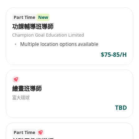
Part Time
New
功課輔導班導師
Champion Goal Education Limited
Multiple location options available
$75-85/H
繪畫班導師
富大環球
TBD
Part Time