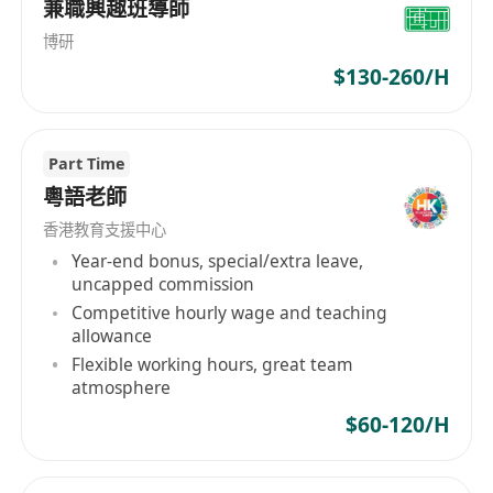
兼職興趣班導師
博研
$130-260/H
Part Time
粵語老師
香港教育支援中心
Year-end bonus, special/extra leave,
uncapped commission
Competitive hourly wage and teaching
allowance
Flexible working hours, great team
atmosphere
$60-120/H