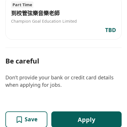
Part Time
到校管弦樂音樂老師
Champion Goal Education Limited
TBD
Be careful
Don’t provide your bank or credit card details
when applying for jobs.
Apply
Save