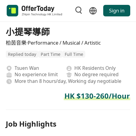
Sign in
小提琴導師
柏茵音樂·Performance / Musical / Artistic
Replied today
Part Time
Full Time
Tsuen Wan
HK Residents Only
No experience limit
No degree required
More than 8 hours/day, Working day negotiable
HK $130-260/Hour
Job Highlights