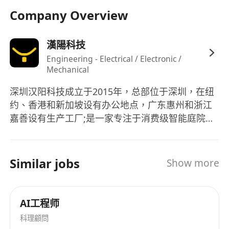
Company Overview
漢陽科技
Engineering - Electrical / Electronic /
Mechanical
深圳汉阳科技成立于2015年，总部位于深圳，在纽
约、香港和新加坡设有办公地点，广东惠州和浙江
嘉善设有生产工厂;是一家专注于消费级智能庭院维
护机器人研发、生产和销售的创新科技公司，致力
于提供高品质的电动化、智能化和无人化庭院维护
体验。 Yarbo是深圳汉阳科技有限公司旗下的扫雪
Similar jobs
Show more
机器人品牌，产品实现了自主导航算法、自助路径
规划算法、室外定位和自动回充等功能。 自成立之
初，汉阳科技就提出了适用于全季节、全场景庭院
AI工程师
作业的“1+N”多功能产品设计理念，发明了全球首款
科理顧問
消费级模块化庭院机器人，并率先推出首款消费级