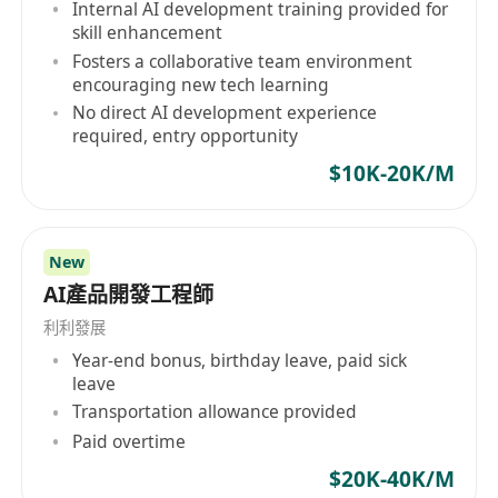
Internal AI development training provided for
扫雪机器人。 汉阳科技坚持核心技术的自研自产，
skill enhancement
公司七成员工为研发人员。汉阳科技的产品理念侧
Fosters a collaborative team environment
重于易用、耐用、智能，旨在重新定义庭院劳作和
encouraging new tech learning
生活方式，以提供轻松、舒适的高品质庭院维护体
No direct AI development experience
验。此外，汉阳科技已受到包括ABC News、CBC、
required, entry opportunity
Forbes、Kaleva、CGTN、东方卫视和新华社在内
$10K-20K/M
的多家海内外主流媒体的报道，以及The Verge、
Wired、CNET和ZDNET等海外知名科技媒体的持续
关注。 Yarbo的成绩:Yarbo多功能庭院机器人推出
New
之初仅用1小时便突破了100万美元的众筹金额，众
AI產品開發工程師
筹期间40多天时间共筹集超345万美元，成为全球
利利發展
消费类机器人领域中众筹金额最高的公司，并于
Year-end bonus, birthday leave, paid sick
2023年成功实现量产和全球交付。2024年度销量不
leave
断攀升，预计在未来几年内实现数十倍的销量增
Transportation allowance provided
长。
Paid overtime
$20K-40K/M