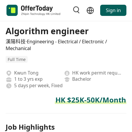
Sign in
Algorithm engineer
漢陽科技·Engineering - Electrical / Electronic /
Mechanical
Full Time
Kwun Tong
HK work permit required
1 to 3 yrs exp
Bachelor
5 days per week, Fixed
HK $25K-50K/Month
Job Highlights