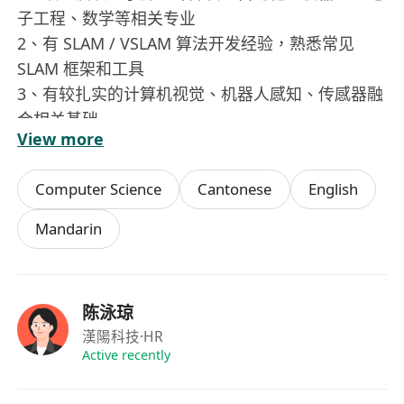
子工程、数学等相关专业
2、有 SLAM / VSLAM 算法开发经验，熟悉常见
SLAM 框架和工具
3、有较扎实的计算机视觉、机器人感知、传感器融
合相关基础
View more
4、熟练使用 C++ 和/或 Python，具备较强的工程
实现能力
Computer Science
Cantonese
English
5、熟悉 OpenCV、PCL 等常用视觉 / 点云工具
6、有较强的问题分析和解决能力，能结合真实场景
Mandarin
持续优化算法表现
7、沟通协作顺畅，能够和跨团队成员高效配合
陈泳琼
漢陽科技
·HR
Active recently