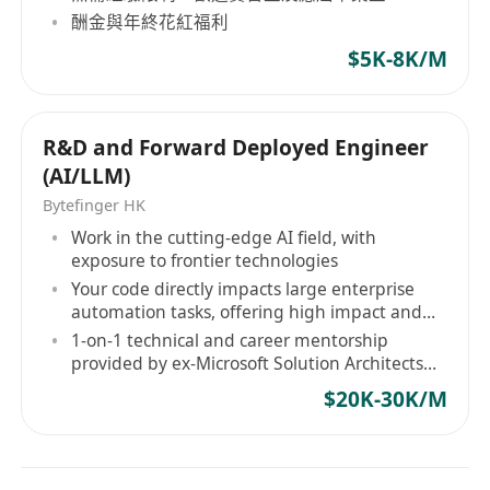
酬金與年終花紅福利
$5K-8K/M
R&D and Forward Deployed Engineer
(AI/LLM)
Bytefinger HK
Work in the cutting-edge AI field, with
exposure to frontier technologies
Your code directly impacts large enterprise
automation tasks, offering high impact and
autonomy
1-on-1 technical and career mentorship
provided by ex-Microsoft Solution Architects
and Senior AI Engineers
$20K-30K/M