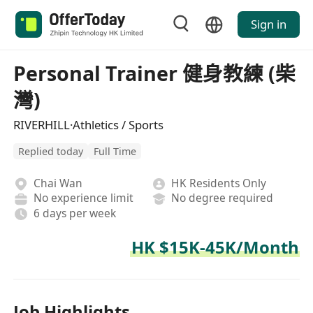
Sign in
Personal Trainer 健身教練 (柴
灣)
RIVERHILL·Athletics / Sports
Replied today
Full Time
Chai Wan
HK Residents Only
No experience limit
No degree required
6 days per week
HK $15K-45K/Month
Job Highlights