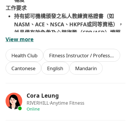
工作要求
持有認可機構頒發之私人教練資格證書（如
NASM、ACE、NSCA、HKPFA或同等資格），
並具備有效急救及心肺復甦（CPR/AED）證照
View more
熟悉常見訓練方法與運動生理原理，能針對不同
年齡層及特殊需求羣體（如久坐上班族、產後女
Health Club
Fitness Instructor / Professional
性、銀髮族）靈活調整教學策略與訓練強度
具備流利粵語溝通能力，能以普通話及基本英語
Cantonese
English
Mandarin
進行清晰解說、動作示範與指導反饋
重視服務品質，具備同理心、責任感、自律性與
持續學習意識，能主動觀察會員需求並提供適切
Cora Leung
支持
RIVERHILL
·Anytime Fitness
中學文憑或以上學歷；無需相關工作經驗，歡迎
Online
應屆畢業生及轉職人士申請；須展現積極主動、
守時可靠及良好團隊協作精神
須為香港永久性居民；上班時間中午12:00至晚