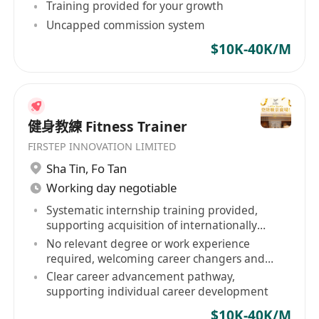
Training provided for your growth
Uncapped commission system
$10K-40K/M
健身教練 Fitness Trainer
FIRSTEP INNOVATION LIMITED
Sha Tin
,
Fo Tan
Working day negotiable
Systematic internship training provided,
supporting acquisition of internationally
recognized qualifications
No relevant degree or work experience
required, welcoming career changers and
retirees
Clear career advancement pathway,
supporting individual career development
$10K-40K/M