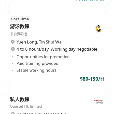
Part Time
游泳教練
卡迪游泳會
Yuen Long
,
Tin Shui Wai
4 to 8 hours/day, Working day negotiable
Opportunities for promotion
Paid training provided
Stable working hours
$80-150/H
私人教練
Quartet Hk limited