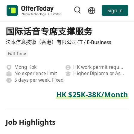
Sign in
国际话音专席支撑服务
法本信息技術（香港）有限公司·IT / E-Business
Full Time
Mong Kok
HK work permit required
No experience limit
Higher Diploma or Associate Degree
5 days per week, Fixed
HK $25K-38K/Month
Job Highlights