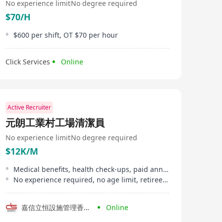
No experience limit
No degree required
$70/H
$600 per shift, OT $70 per hour
Click Services
Online
Active Recruiter
元朗工業村工場清潔員
No experience limit
No degree required
$12K/M
Medical benefits, health check-ups, paid annual leave, etc
No experience required, no age limit, retirees welcome
嘉信立恒設施管理香港有限公司
Online