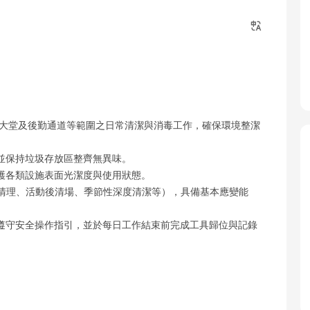
梯大堂及後勤通道等範圍之日常清潔與消毒工作，確保環境整潔
並保持垃圾存放區整齊無異味。
護各類設施表面光潔度與使用狀態。
ls 清理、活動後清場、季節性深度清潔等），具備基本應變能
遵守安全操作指引，並於每日工作結束前完成工具歸位與記錄