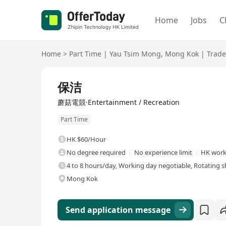
Home
Jobs
C
Home
>
Part Time
|
Yau Tsim Mong
,
Mong Kok
|
Trade
保洁
蘑菇電競·Entertainment / Recreation
Part Time
HK $60/Hour
No degree required
No experience limit
HK work
4 to 8 hours/day, Working day negotiable, Rotating sh
Mong Kok
Send application message