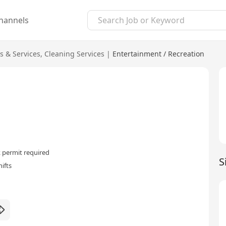
hannels
s & Services
,
Cleaning Services
|
Entertainment / Recreation
 permit required
S
ifts