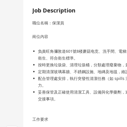
Job Description
職位名稱：保潔員
崗位內容
負責旺角彌敦道601號8楼蘑菇电竞、洗手間、電
衛生、符合衛生標準。
按時更換垃圾袋、清理垃圾桶，分類處理廢棄物，
定期清潔玻璃幕牆、不銹鋼設施、地磚及地毯，維
配合管理處安排，執行突發性清潔任務（如 spil
力。
妥善保管及正確使用清潔工具、設備與化學藥劑，
交接事項。
工作要求