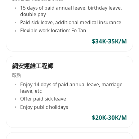
15 days of paid annual leave, birthday leave,
double pay
Paid sick leave, additional medical insurance
Flexible work location: Fo Tan
$34K-35K/M
網安運維工程師
頤點
Enjoy 14 days of paid annual leave, marriage
leave, etc
Offer paid sick leave
Enjoy public holidays
$20K-30K/M