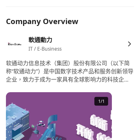
Company Overview
軟通動力
IT / E-Business
软通动力信息技术（集团）股份有限公司（以下简
称“软通动力”）是中国数字技术产品和服务创新领导
企业，致力于成为一家具有全球影响力的科技企
业，企业数字化转型可信赖合作伙伴。公司2005年
成立于北京，多年来始终坚持科技创新，具有软硬
1
/
1
全栈的智能技术产品和服务能力，提供软件与数字
技术服务、计算产品与数字基础设施、数字能源与
智算服务以及国际化服务。目前，公司在10余个重
要行业服务超过1100家国内外客户，其中超过230
家客户为世界500强或中国500强企业，员工近