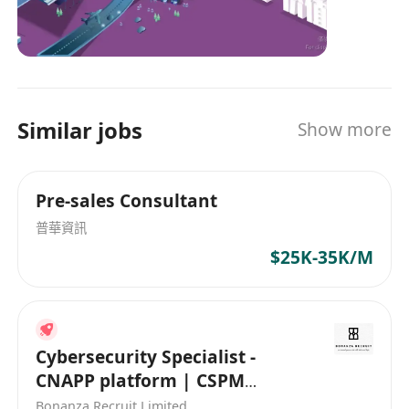
90000人。
Similar jobs
Show more
Pre-sales Consultant
普華資訊
$25K-35K/M
Cybersecurity Specialist -
CNAPP platform | CSPM
(HK$35K x 13 | Fo Tan | 5 days)
Bonanza Recruit Limited