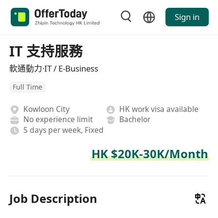
Sign in
IT 支持服務
軟通動力·IT / E-Business
Full Time
Kowloon City
HK work visa available
No experience limit
Bachelor
5 days per week, Fixed
HK $20K-30K/Month
Job Description