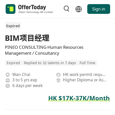
Sign in
Expired
BIM项目经理
PINEO CONSULTING·Human Resources
Management / Consultancy
Expired
Replied to 32 talents in 7 days
Full Time
Wan Chai
HK work permit required
3 to 5 yrs exp
Higher Diploma or Associate Degree
6 days per week
HK $17K-37K/Month