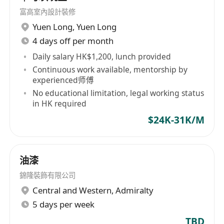
管理经验。
富高室內設計裝修
3.具有丰富的建筑行业项目设计与管理经验、独立
Yuen Long
,
Yuen Long
管理大型BIM建筑工程项目的经验优先
4 days off per month
4.技能要求:熟悉BIM软件和工具，具备BIM模型的
创建、编辑和协调能力，熟悉BIM标准和工作流
Daily salary HK$1,200, lunch provided
Continuous work available, mentorship by
程，具备BIM模型的质量控制和协调能力。
experienced师傅
5.良好的团队管理和沟通能力，能够有效协调和指
No educational limitation, legal working status
导团队成员。
in HK required
6.了解BIM设计全过程应用，汇报能力强。
$24K-31K/M
7. 较强的抗压能力，能适应各种类型项目，解决突
发技术事件或者其他事件。有相关团队管理经验。
薪资范围：面議
油漆
经验：5年~10年
錦隆裝飾有限公司
学历：大专以上
Central and Western
,
Admiralty
专业：土木工程相关背景
5 days per week
职位关键词：优先建筑咨询行业、其次设计院、再
TBD