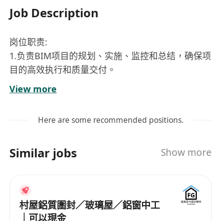
Job Description
岗位职责:
1.负责BIM项目的规划、实施、监控和总结，确保项
目的高效执行和质量交付。
2.协调各BIM团队的工作，辅助部门负责人解决相关
View more
管理事宜。
3.监督项目中BIM模型的质量控制，确保符合项目要
Here are some recommended positions.
求和相关标准，制定标准文件。
4.领导BIM团队，制定团队目标和计划，提供指导和
Similar jobs
Show more
支持。
任职要求:
1.拥有建筑工程、土木工程或相关领域的大专或以
上学位。
村屋鋁質圍封／玻璃屋／鋁窗中工
2.5年以上相关工作经验，具有BIM项目管理和团队
｜可以現金