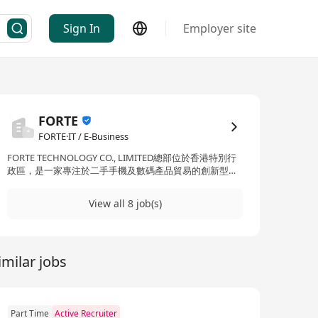
Sign In
Employer site
FORTE
FORTE·IT / E-Business
FORTE TECHNOLOGY CO., LIMITED總部位於香港特別行
政區，是一家專注於二手手機及數碼產品貿易的創新型企
業。公司依託香港自由港政策與國際化物流優勢，構建了
覆蓋全球的採購與銷售網路，致力於為消費者提供高性價
View all 8 job(s)
比的翻新手機、配件及智慧設備，同時為合作夥伴打造高
效、透明的跨境貿易平臺。 公司秉持“誠信為本，品質為
先”的核心價值觀，堅持“環保與經濟並重”的發展理念，通
過推動二手手機迴圈利用，助力環保事業，同時為客戶創
imilar jobs
造經濟價值。我們以透明化的價格體系、穩定的貨源供應
和高效的服務回應贏得市場信賴。 面向未來，FORTE
TECHNOLOGY CO., LIMITED將持續優化供應鏈與服務體
系，拓展海外市場，探索二手手機回收與再製造技術的創
新應用，致力於成為全球領先的二手手機貿易綜合服務
Part Time
Active Recruiter