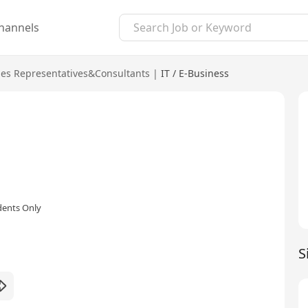
hannels
les Representatives&Consultants
|
IT / E-Business
dents Only
S