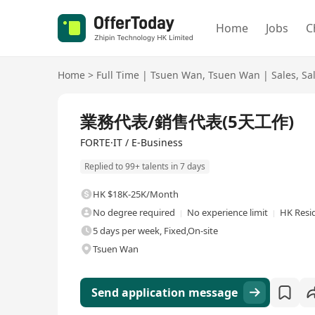
Home
Jobs
C
Home
>
Full Time
|
Tsuen Wan
,
Tsuen Wan
|
Sales
,
Sa
Full Time
業務代表/銷售代表(5天工作)
FORTE·IT / E-Business
Replied to 99+ talents in 7 days
HK $18K-25K/Month
No degree required
No experience limit
HK Resi
5 days per week, Fixed,On-site
Tsuen Wan
Send application message