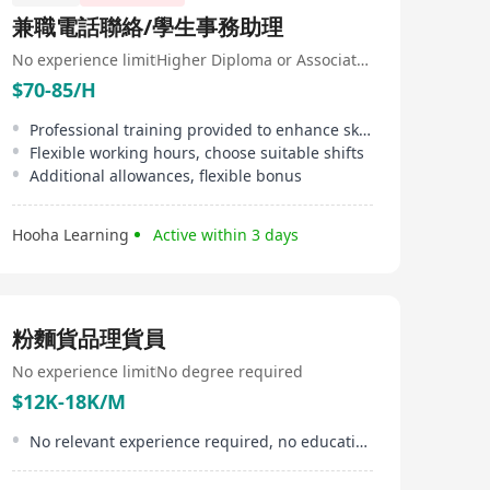
商。
兼職電話聯絡/學生事務助理
No experience limit
Higher Diploma or Associate Degree
$70-85/H
Professional training provided to enhance skills
Flexible working hours, choose suitable shifts
Additional allowances, flexible bonus
Hooha Learning
Active within 3 days
粉麵貨品理貨員
No experience limit
No degree required
$12K-18K/M
No relevant experience required, no educational limitation