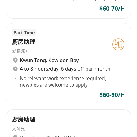
$60-70/H
Part Time
廚房助理
愛家純素
Kwun Tong
,
Kowloon Bay
4 to 8 hours/day, 6 days off per month
No relevant work experience required,
newbies are welcome to apply.
$60-90/H
廚房助理
大師兄