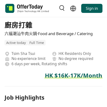
Sign in
廚房打雜
六福潮汕牛肉火鍋·Food and Beverage / Catering
Active today
Full Time
Tsim Sha Tsui
HK Residents Only
No experience limit
No degree required
6 days per week, Rotating shifts
HK $16K-17K/Month
Job Highlights