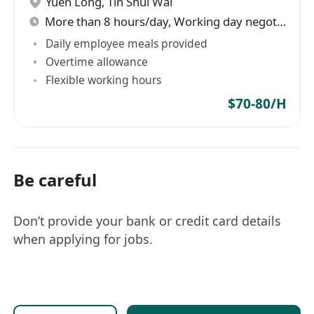
Yuen Long
,
Tin Shui Wai
More than 8 hours/day, Working day negotiable
Daily employee meals provided
Overtime allowance
Flexible working hours
$70-80/H
Be careful
Don’t provide your bank or credit card details
when applying for jobs.