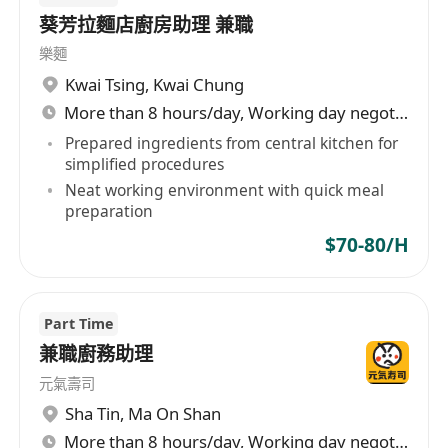
葵芳拉麵店廚房助理 兼職
樂麵
Kwai Tsing
,
Kwai Chung
More than 8 hours/day, Working day negotiable
Prepared ingredients from central kitchen for
simplified procedures
Neat working environment with quick meal
preparation
$70-80/H
Part Time
兼職廚務助理
元氣壽司
Sha Tin
,
Ma On Shan
More than 8 hours/day, Working day negotiable