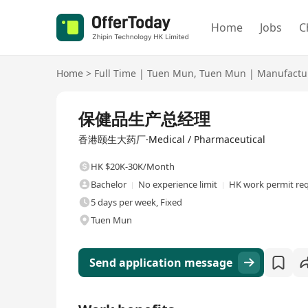
Home
Jobs
C
Home
>
Full Time
|
Tuen Mun
,
Tuen Mun
|
Manufactur
Full Time
保健品生产总经理
香港颐生大药厂·Medical / Pharmaceutical
HK $20K-30K/Month
Bachelor
No experience limit
HK work permit re
5 days per week, Fixed
Tuen Mun
Send application message