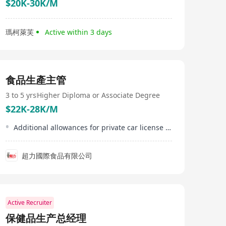
$20K-30K/M
瑪柯萊芙
Active within 3 days
食品生產主管
3 to 5 yrs
Higher Diploma or Associate Degree
$22K-28K/M
Additional allowances for private car license or forklift operation certificate holders
超力國際食品有限公司
Active Recruiter
保健品生产总经理