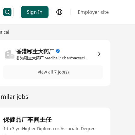
Sign In
Employer site
tical
香港颐生大药厂
香港颐生大药厂·Medical / Pharmaceutical
View all 7 job(s)
imilar jobs
保健品厂车间主任
1 to 3 yrs
Higher Diploma or Associate Degree