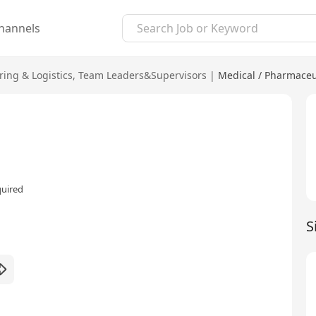
hannels
ing & Logistics
,
Team Leaders&Supervisors
|
Medical / Pharmaceu
quired
S