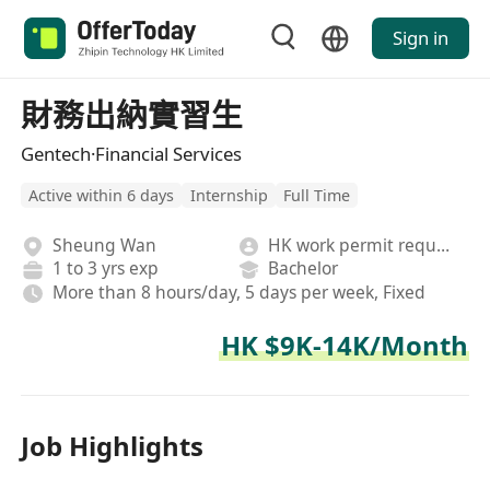
Sign in
財務出納實習生
Gentech·Financial Services
Active within 6 days
Internship
Full Time
Sheung Wan
HK work permit required
1 to 3 yrs exp
Bachelor
More than 8 hours/day, 5 days per week, Fixed
HK $9K-14K/Month
Job Highlights