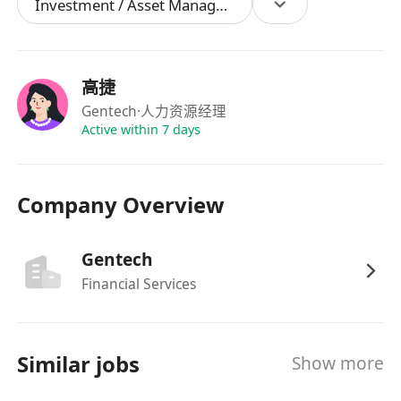
Investment / Asset Management Manager
完成數據統計、匯總與上報。
4.跨境交易與客戶服務支持
負責股票、債券、票據等跨境交易執行與客戶服務
相關輔助工作，協助產品發行、帳戶管理及結算全
高捷
流程支持，參與風控協作與系統優化相關事宜。
Gentech
·人力资源经理
協助執行一、二級市場股票、債券、結構性票據等
Active within 7 days
交易指令，配合處理離岸債券交易與交割的財務相
關銜接工作，協助團隊為客戶提供報價、交易執行
Company Overview
的後勤支持，維繫客戶服務相關台賬。
協助管理公司及對手方交易帳戶，配合完成帳戶開
設、資訊更新及許可權維護的財務審核工作，參與
Gentech
客戶 KYC 流程與開戶審核的財務資料核驗。
Financial Services
協助中後臺處理跨境交易結算事宜，協調託管行、
結算機構及對手方的財務對接工作，跟進結算狀態
並配合處理結算異常的資金賬務問題。
Similar jobs
Show more
參與內部交易系統優化與升級專案的財務模組對