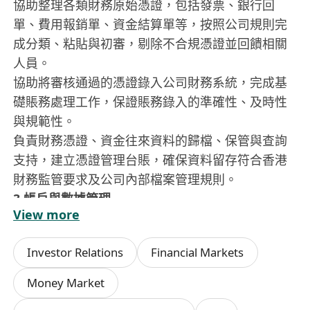
協助整理各類財務原始憑證，包括發票、銀行回
單、費用報銷單、資金結算單等，按照公司規則完
成分類、粘貼與初審，剔除不合規憑證並回饋相關
人員。
協助將審核通過的憑證錄入公司財務系統，完成基
礎賬務處理工作，保證賬務錄入的準確性、及時性
與規範性。
負責財務憑證、資金往來資料的歸檔、保管與查詢
支持，建立憑證管理台賬，確保資料留存符合香港
財務監管要求及公司內部檔案管理規則。
3.帳戶與數據管理
View more
協助維護公司銀行帳戶、資金託管帳戶等基礎資
訊，及時更新帳戶狀態，定期核對帳戶實際餘額與
Investor Relations
Financial Markets
財務系統數據，排查並跟進解決賬實差異。
協助編制資金相關統計報表，如日 / 周 / 月度資金
Money Market
收付明細、資金餘額統計表、費用報銷匯總表等，