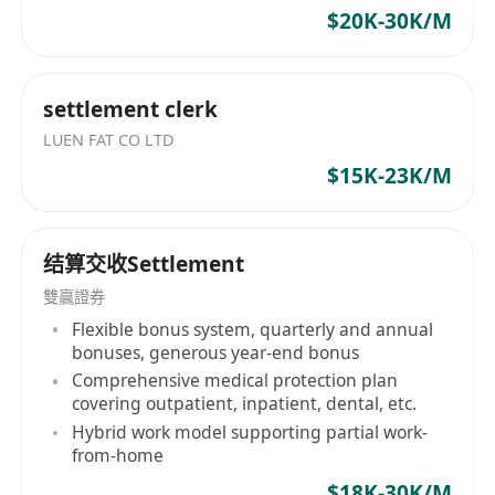
熟練掌握 Microsoft Office，精通 Excel 函數（數據
$20K-30K/M
透視表、VLOOKUP 等）、Word 排版；中英文讀寫
良好，粵語流利者優先；瞭解香港金融財務合規要
求，有財務出納、證券財務相關實習經歷或基礎財
settlement clerk
務軟體操作經驗者優先。
LUEN FAT CO LTD
3.素質要求
$15K-23K/M
嚴守金融行業保密規定，具備極強的合規意識與責
任心；工作細心嚴謹，數字敏感度高；具備良好的
團隊協作與溝通能力，能高效對接內外部機構；學
结算交收Settlement
習與執行力強，可快速適應證券行業財務工作節
雙贏證券
奏。
Flexible bonus system, quarterly and annual
4.證件要求
bonuses, generous year-end bonus
擁有香港身份證 / 學生簽證者優先。
Comprehensive medical protection plan
covering outpatient, inpatient, dental, etc.
Hybrid work model supporting partial work-
from-home
$18K-30K/M