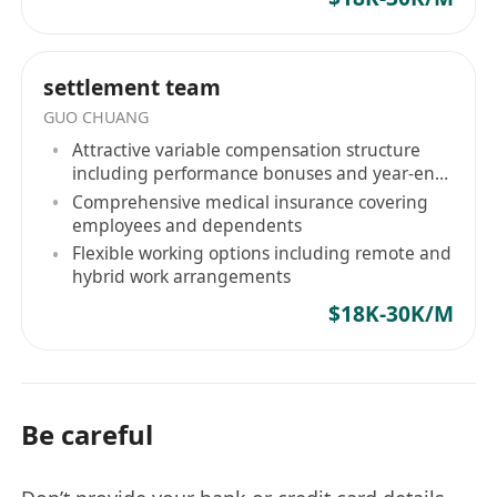
settlement team
GUO CHUANG
Attractive variable compensation structure
including performance bonuses and year-end
bonus
Comprehensive medical insurance covering
employees and dependents
Flexible working options including remote and
hybrid work arrangements
$18K-30K/M
Be careful