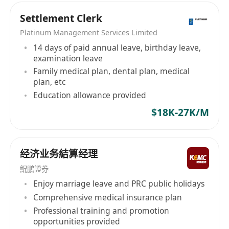
接，協助完成專項工作與流程提升的財務制度、數
據流程梳理。
Settlement Clerk
5.其他財務支持工作
Platinum Management Services Limited
配合部門完成財務報表編制、年審備案、合規檢查
14 days of paid annual leave, birthday leave,
examination leave
等輔助工作，整理相關財務合規檔案與資料。
Family medical plan, dental plan, medical
參與部門財務工作例會，負責會議紀要的整理、核
plan, etc
對與發佈，跟進會議決議事項的落地進度。
Education allowance provided
完成財務主管交辦的其他財務出納相關運營支持任
$18K-27K/M
務。
二、任職要求
1.學歷與專業
经济业务結算经理
本科及以上在讀學生，財務會計、金融、審計、經
鯤鵬證券
濟等相關專業優先；熟悉香港財務會計準則、金融
Enjoy marriage leave and PRC public holidays
行業資金管理規則者優先；有 1-2 年財務、金融相
Comprehensive medical insurance plan
關實習經驗者優先。
Professional training and promotion
2.技能要求
opportunities provided