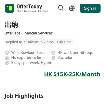
Sign in
出纳
Interlace·Financial Services
Replied to 31 talents in 7 days
Full Time
West Kowloon Reclamation
HK work permit required
No experience limit
Bachelor
5 days per week, Hybrid
HK $15K-25K/Month
Job Highlights