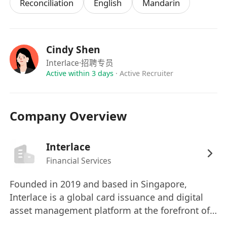
Reconciliation
English
Mandarin
监控大额、高频、异常交易，及时上报风险，配
合完成KYC/AML审核与资料留存。
6.其他工作
完成上级安排的资金结算、对账、报表及其他Web3
Cindy Shen
资金相关工作。
Interlace
·招聘专员
任职要求
Active within 3 days
·
Active Recruiter
1.经验背景
有出纳、资金、结算、财务相关工作经验;
Company Overview
具备Web3、虚拟资产、稳定币承兑、交易所/钱
包资金操作经验者优先。
2.专业能力
Interlace
熟悉香港多币种结算、跨境支付流程，了解
Financial Services
Web3资金运营逻辑。
Founded in 2019 and based in Singapore,
掌握主流公链钱包操作、链上查询(区块浏览
Interlace is a global card issuance and digital
器)、交易所后台功能。
asset management platform at the forefront of
熟练使用Excel搭建台账、编制对账表与资金日
financial technology. We deliver the most