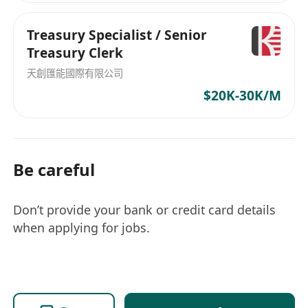
Treasury Specialist / Senior
Treasury Clerk
天創匯能國際有限公司
$20K-30K/M
Be careful
Don’t provide your bank or credit card details
when applying for jobs.