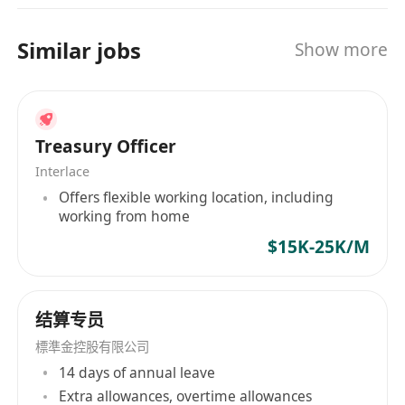
报，具备基础财务核算能力。
efficient and cost-effective cross-border, cross-
3.合规与语言
currency, and cross-system fund solutions for
Similar jobs
Show more
了解香港虚拟资产监管、反洗钱(AML)基本要
Web3, cross-border e-commerce, B2B trade,
求，具备合规操作意识。
developers, and more. Operating in strict
流利英文+普通话。
compliance with global regulations, Interlace
4.素质要求
holds the highest security certification in the
Treasury Officer
诚信可靠、原则性强，对资金安全高度敏感，严
international card payment industry, PCI-DSS
Interlace
Level-1, and is licensed in the United States,
谨细致、责任心极强。
Offers flexible working location, including
Hong Kong, and Lithuania.
抗压能力强，能适应Web3行业资金实时处理需
working from home
求，具备快速响应能力。
$15K-25K/M
结算专员
標準金控股有限公司
14 days of annual leave
Extra allowances, overtime allowances