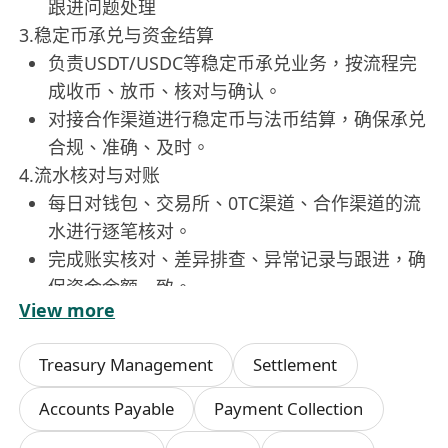
跟进问题处理
3.稳定币承兑与资金结算
负责USDT/USDC等稳定币承兑业务，按流程完
成收币、放币、核对与确认。
对接合作渠道进行稳定币与法币结算，确保承兑
合规、准确、及时。
4.流水核对与对账
每日对钱包、交易所、0TC渠道、合作渠道的流
水进行逐笔核对。
完成账实核对、差异排查、异常记录与跟进，确
保资金余额一致。
View more
每日出具资金日报、资产余额表、对账表，清晰
反映各钱包/交易所/OTC/渠道资产情况。
Treasury Management
Settlement
5.合规与风险控制
严格遵守公司资金制度、Web3风控规则及香港
Accounts Payable
Payment Collection
相关监管要求(VASP/AML/CTF)。