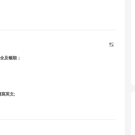
安全及暢順；
讀寫英文;