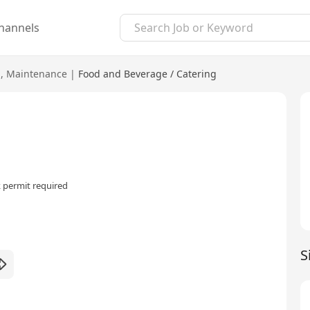
hannels
g
,
Maintenance
|
Food and Beverage / Catering
 permit required
S