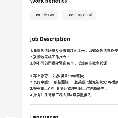
Work benefits
Double Pay
Free duty meal
Job Description
1.負責酒店維修及保養事項的工作，以確保酒店運作
2.妥善地完成工作指令；
3.與不同部門團隊緊密合作，以達致高效率營運
1.專上教育：文憑/證書; 1年經驗;
2.良好粵語; 一般普通話; 一般英語; 懂讀寫中文; 略懂
3.持有電工A牌; 具酒店管理相關工作經驗優先；
4.持有註冊電業工程人員A級牌照優先
Languages