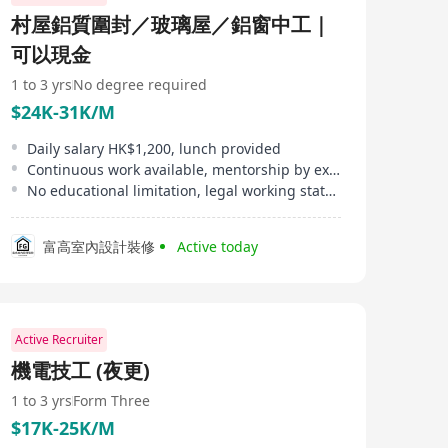
村屋鋁質圍封／玻璃屋／鋁窗中工｜
可以現金
1 to 3 yrs
No degree required
$24K-31K/M
Daily salary HK$1,200, lunch provided
Continuous work available, mentorship by experienced师傅
No educational limitation, legal working status in HK required
富高室內設計裝修
Active today
Active Recruiter
機電技工 (夜更)
1 to 3 yrs
Form Three
$17K-25K/M