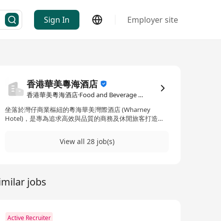
Sign In
Employer site
香港華美粵海酒店
香港華美粵海酒店·Food and Beverage / Catering
坐落於灣仔商業樞紐的粵海華美灣際酒店 (Wharney
Hotel)，是專為追求高效與品質的商務及休閒旅客打造的
四星級精選。 1、極致交通優勢：步行 3 分鐘即達港鐵灣
仔站。20 分鐘車程直通高鐵西九龍站，40 分鐘連接香港
View all 28 job(s)
國際機場。 2、會展與行政核心：步行不到 10 分鐘即可抵
達香港會議展覽中心 (HKCEC)。鄰近政府總部、稅務大樓
及藝術中心，金鐘、中環及銅鑼灣購物區均近在咫尺。
3、完善設施與餐飲：酒店設有兩間特色餐廳及精緻咖啡
imilar jobs
廳，提供多元餐飲選擇。客房配備大型商務辦公桌、房內
保險箱及全覆蓋免費 Wi-Fi，助您隨時掌握商機。 4、身心
舒壓體驗：設有專業健身中心及足浴按摩服務。經驗豐富
的禮賓團隊更可為您量身規劃觀光與商務行程，確保旅程
周全高效。
Active Recruiter