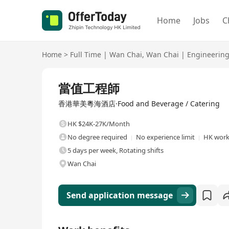
Home
Jobs
C
Home
>
Full Time
|
Wan Chai
,
Wan Chai
|
Engineerin
Full Time
當值工程師
香港華美粵海酒店·Food and Beverage / Catering
HK $24K-27K/Month
No degree required
No experience limit
HK work
5 days per week, Rotating shifts
Wan Chai
Send application message