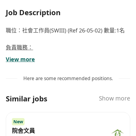
Job Description
職位：社會工作員(SWIII) (Ref 26-05-02) 數量:1名
負責職務：
推行及管理西貢鄉郊長者外展服務及社區照顧劵
View more
計劃；
執行長者外展、個案及照顧者服務
Here are some recommended positions.
執行長者部服務及行政工作
Similar jobs
Show more
要求資歷：
持有社會工作系副學士學位或高級文憑之註冊社
工；
New
最少3年社會服務經驗；
院舍文員
具健康照顧、長者護理及項目管理優先考慮；