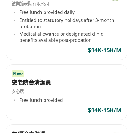
啟業護老院有限公司
本機構將按需要，要求準僱員/自僱人士進行性
Free lunch provided daily
罪行定罪查核。
Entitled to statutory holidays after 3-month
probation
待遇：
Medical allowance or designated clinic
15日年假、有薪事假、醫療福利
benefits available post-probation
薪酬：$23,770-$29,480 (視乎學歷及經驗而定)
$14K-15K/M
工作時間：
每週工作5天 (共45小時/10節)。
New
安老院舍清潔員
安心居
Free lunch provided
$14K-15K/M