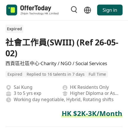
Sign in
Expired
社會工作員(SWIII) (Ref 26-05-
02)
西貢區社區中心·Charity / NGO / Social Services
Expired
Replied to 16 talents in 7 days
Full Time
Sai Kung
HK Residents Only
3 to 5 yrs exp
Higher Diploma or Associate Degree
Working day negotiable, Hybrid, Rotating shifts
HK $2K-3K/Month