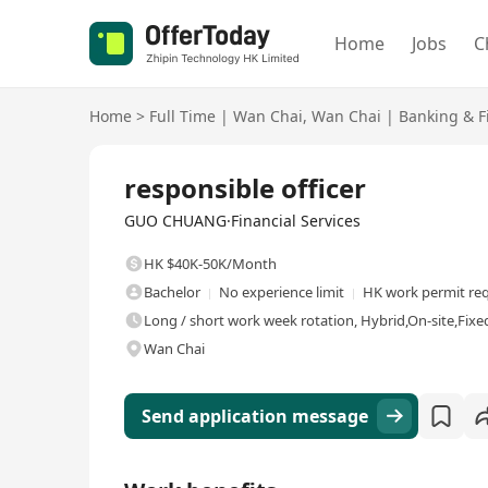
Home
Jobs
C
Home
>
Full Time
|
Wan Chai
,
Wan Chai
|
Banking & F
Full Time
responsible officer
GUO CHUANG·Financial Services
HK $40K-50K/Month
Bachelor
No experience limit
HK work permit re
Long / short work week rotation, Hybrid,On-site,Fixed
Wan Chai
Send application message