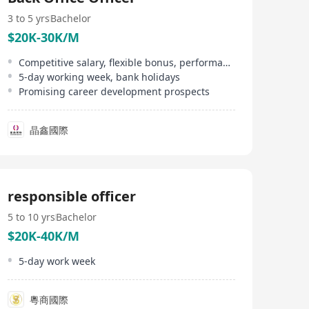
3 to 5 yrs
Bachelor
$20K-30K/M
Competitive salary, flexible bonus, performance bonus
5-day working week, bank holidays
Promising career development prospects
晶鑫國際
responsible officer
5 to 10 yrs
Bachelor
$20K-40K/M
5-day work week
粵商國際