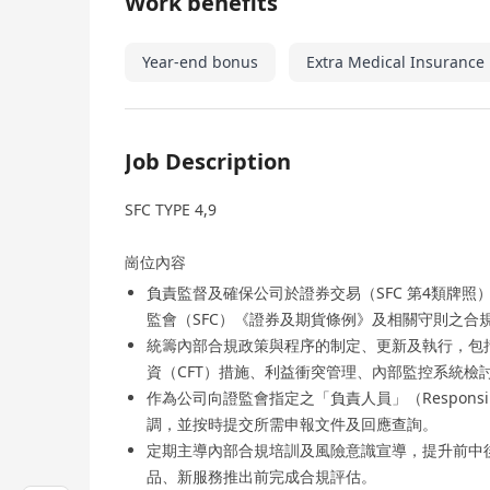
Work benefits
Year-end bonus
Extra Medical Insurance
Job Description
SFC TYPE 4,9
崗位內容
負責監督及確保公司於證券交易（SFC 第4類牌照
監會（SFC）《證券及期貨條例》及相關守則之合
統籌內部合規政策與程序的制定、更新及執行，包括
資（CFT）措施、利益衝突管理、內部監控系統檢
作為公司向證監會指定之「負責人員」（Responsi
調，並按時提交所需申報文件及回應查詢。
定期主導內部合規培訓及風險意識宣導，提升前中
品、新服務推出前完成合規評估。