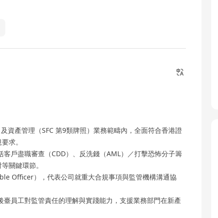
）及資產管理（SFC 第9類牌照）業務範疇內，全面符合香港證
規要求。
客戶盡職審查（CDD）、反洗錢（AML）／打擊恐怖分子籌
討等關鍵環節。
ble Officer），代表公司就重大合規事項與監管機構溝通協
後臺員工對監管責任的理解與實踐能力，支援業務部門在新產