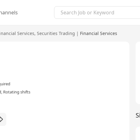
hannels
inancial Services
,
Securities Trading
|
Financial Services
quired
, Rotating shifts
S