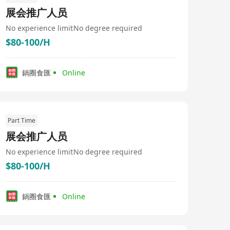
跨境資產配置服務（保險、移民、金融機構之指定地產交
展会推广人员
易夥伴） 【核心優勢與亮點｜Why Join Us】 1. 卓越的市
場戰績與高成長平台 行業頭部地位：香港領先的科技驅動
No experience limit
No degree required
型地產經紀平台，市場佔有率與品牌影響力持續攀升。 強
$80-100/H
悍的成交爆發力：在 2026年上半年，團隊已高效率斬獲高
達 33.7 億港幣的總成交額（GTV），逆勢保持高速增長，
為團隊成員提供極具競爭力的佣金回報與職涯前景。 2. 獨
家 3A 科技賦能（Algorithm + ACN + AI） Algorithm（演
鍋圈食匯
Online
算法）：精準客戶畫像與房源匹配。 ACN（經紀人合作網
絡）：高效合作分佣機制，告別惡性競爭。 AI（人工智
慧）：貫通獲客、意向匹配至履約全流程，極大地提升作
業效率，讓你能專注於高價值客戶服務。 3. 買家代理模式
（Buyer's Agency） 堅持以客戶利益為核心，提供中立、
Part Time
客觀且精準的選盤與資產配置建議，建立極高的客戶信任
度與轉介紹率。 4. 名校與跨界精英團隊 團隊核心成員均畢
展会推广人员
業於香港大學（HKU）、香港科技大學（HKUST）等頂尖
No experience limit
No degree required
學府，具備金融、地產、法律及科技等多元背景。 倡導
「數據驅動決策、專業贏得信賴」的團隊文化，扁平化管
$80-100/H
理，重視並凝聚每一位同仁的個人力量。 【加入我們｜
Career Opportunities】 無論你是科技極客（Tech Geek）
還是地產精英（Proptech Elite），在一沙，我們為你提
鍋圈食匯
Online
供： 廣闊的發展空間：透明的晉升通道與跨業務板塊的發
展機會。 科技賦能的作業環境：告別傳統掃街打冷電話
（Cold Call），享受高轉化率的科技獲客體系。 極具競爭
力的薪酬體系：底薪 + 高額業績獎金/佣金 + 團隊分紅。