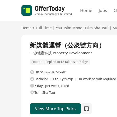
Home
Jobs
C
Home
>
Full Time
|
Yau Tsim Mong
,
Tsim Sha Tsui
|
Ma
Full Time
新媒體運營（公衆號方向）
一沙地產科技·Property Development
Expired
Replied to 18 talents in 7 days
HK $18K-23K/Month
Bachelor
1 to 3 yrs exp
HK work permit required
5 days per week, Fixed
Tsim Sha Tsui
View More Top Picks