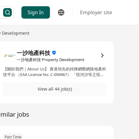
Sign In
Employer site
y Development
一沙地產科技
一沙地產科技·Property Development
【關於我們｜About Us】 香港領先的持牌網際網路地產科
技平台 （EAA License No. C-094967） 「恆河沙等之恆河
沙，一沙一世界國土中。」——《金剛經》（約公元402
年） 以「一沙一世界」的敬畏，深耕香港房產市場的每一
View all 44 job(s)
個微縮領域；以「聚沙成塔」的恆心，構建敏捷而宏大的
科技生態。 一沙地產科技（One Sand）取名自《金剛
經》與經典成語，寓意以小見大、聚沙成塔。我們致力於
以科技賦能傳統地產行業，打造「小而美」的科技服務體
imilar jobs
系，精準且高效地服務香港龐大的房產市場。 我們並非傳
統地產代理，而是站在買家立場的專業置業顧問平台。我
們運用創新的科技手段與專業知識，為全球華人提供高
效、透明、便捷的全週期房產交易服務。 我們的業務全面
覆蓋： 一手及二手住宅買賣 工商舖及寫字樓買賣與租務
Part Time