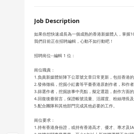
Job Description
如果你想快速成長為一個成熟的香港新媒體人，掌握1
我們目前正在招聘編輯，心動不如行動吧！
招聘崗位--編輯 1 位：
崗位職責：
1.負責新媒體矩陣下公眾號文章日常更新，包括香港
2.發佈徵稿，挖掘小紅書等平臺香港原創作者，和作
3.篩選作者，挖掘故事中亮點，擬定選題，創作方面
4.回復後臺留言，保證帳號流量、活躍度、粉絲增長
5.配合團隊和其他部門完成其他必要的工作。
崗位要求：
1.持有香港身份證，或持有香港高才、優才、專才及IA