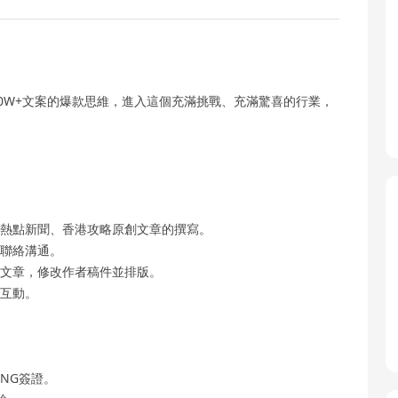
0W+文案的爆款思維，進入這個充滿挑戰、充滿驚喜的行業，
的熱點新聞、香港攻略原創文章的撰寫。
者聯絡溝通。
的文章，修改作者稿件並排版。
及互動。
NG簽證。