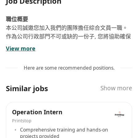
Job Description
職位概要
本公司誠邀您加入我們的團隊擔任綜合文員一職。
作為公司行政部門不可或缺的一份子, 您將協助確保
公司的運作高效順暢。這個職位提供穩定的全職工
View more
作機會, 讓您在良好的團隊氛圍中發展所長。
你的工作
Here are some recommended positions.
處理公司系統操作
與公司團隊密切合作, 協調各部門間溝通及工作
Similar jobs
Show more
安排
制定及分析部門系統數據, 文件資料整理, 細心有
耐性, 勤奮有責任心
Operation Intern
按需要執行上級安排的相關工作
Printstop
期待你擁有
Comprehensive training and hands-on
大專或以上學位程度 (應屆畢業生將被考慮)
projects provided