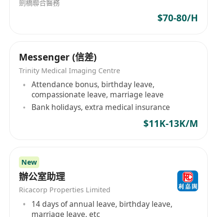
劍橋聯合醫務
$70-80/H
Messenger (信差)
Trinity Medical Imaging Centre
Attendance bonus, birthday leave,
compassionate leave, marriage leave
Bank holidays, extra medical insurance
$11K-13K/M
New
辦公室助理
Ricacorp Properties Limited
14 days of annual leave, birthday leave,
marriage leave, etc