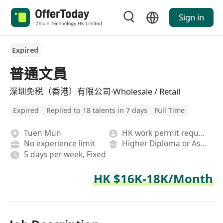
Sign in
Expired
普通文員
深圳免税（香港）有限公司·Wholesale / Retail
Expired
Replied to 18 talents in 7 days
Full Time
Tuen Mun
HK work permit required
No experience limit
Higher Diploma or Associate Degree
5 days per week, Fixed
HK $16K-18K/Month