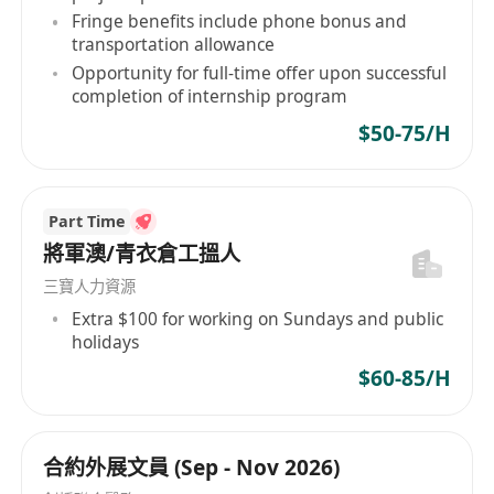
邏輯清晰, 解難能力高, 能獨立工作且擅於與團隊
Fringe benefits include phone bonus and
合作
transportation allowance
具備出色的英語和中文(廣東話及普通話)書面及
Opportunity for full-time offer upon successful
completion of internship program
口語溝通技巧
精通Microsoft Office 軟件(Word, Excel, PPT)
$50-75/H
公司福利
具競爭力的薪酬待遇,包括年終雙薪及績效獎金
5天工作制, 公眾假期
Part Time
將軍澳/青衣倉工搵人
加班津貼
醫療保險計劃
三寶人力資源
定期的在職培訓及發展機會
Extra $100 for working on Sundays and public
holidays
享有年假、病假、產假、侍產假及婚假等福利
團隊期待你的加入!
$60-85/H
合約外展文員 (Sep - Nov 2026)