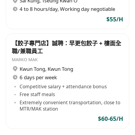
Sai Kung
,
Tseung Kwan O
4 to 8 hours/day, Working day negotiable
$55/H
【餃子專門店】誠聘：早更包餃子 + 樓面全
職/兼職員工
MARKO MAK
Kwun Tong
,
Kwun Tong
6 days per week
Competitive salary + attendance bonus
Free staff meals
Extremely convenient transportation, close to
MTR/MAK station
$60-65/H