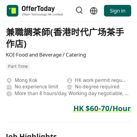
Sign in
兼職調茶師(香港时代广场茶手
作店)
KOI·Food and Beverage / Catering
Part Time
Mong Kok
HK work permit required
No experience limit
No degree required
More than 8 hours/day, Working day negotiable, Rotating shifts
HK $60-70/Hour
Job Highlights