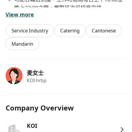
晚上23:00之間，實際班次可協商安排
View more
Service Industry
Catering
Cantonese
Mandarin
麦女士
KOI
·hrbp
Company Overview
KOI