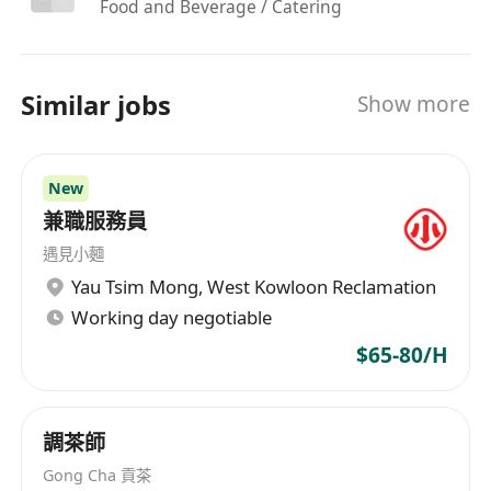
Food and Beverage / Catering
Similar jobs
Show more
New
兼職服務員
遇見小麵
Yau Tsim Mong
,
West Kowloon Reclamation
Working day negotiable
$65-80/H
調茶師
Gong Cha 貢茶