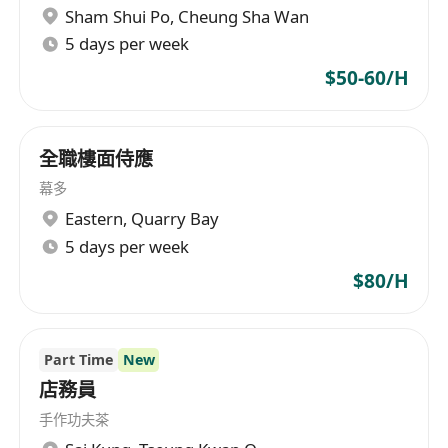
Sham Shui Po
,
Cheung Sha Wan
5 days per week
$50-60/H
全職樓面侍應
幕多
Eastern
,
Quarry Bay
5 days per week
$80/H
Part Time
New
店務員
手作功夫茶