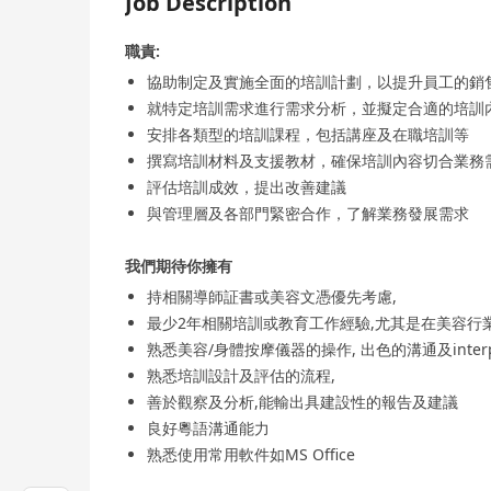
Job Description
職責:
協助制定及實施全面的培訓計劃，以提升員工的銷
就特定培訓需求進行需求分析，並擬定合適的培訓
安排各類型的培訓課程，包括講座及在職培訓等
撰寫培訓材料及支援教材，確保培訓內容切合業務
評估培訓成效，提出改善建議
與管理層及各部門緊密合作，了解業務發展需求
我們期待你擁有
持相關導師証書或美容文憑優先考慮,
最少2年相關培訓或教育工作經驗,尤其是在美容行業
熟悉美容/身體按摩儀器的操作, 出色的溝通及inter
熟悉培訓設計及評估的流程,
善於觀察及分析,能輸出具建設性的報告及建議
良好粵語溝通能力
熟悉使用常用軟件如MS Office