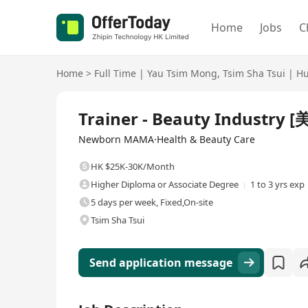
Home
Jobs
C
Home
>
Full Time
|
Yau Tsim Mong
,
Tsim Sha Tsui
|
Hu
Full Time
Trainer - Beauty Industry
Newborn MAMA·Health & Beauty Care
HK $25K-30K/Month
Higher Diploma or Associate Degree
1 to 3 yrs exp
5 days per week, Fixed,On-site
Tsim Sha Tsui
Send application message