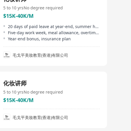
5 to 10 yrs
No degree required
$15K-40K/M
20 days of paid leave at year-end, summer heat allowance, birthday benefits, etc
Five-day work week, meal allowance, overtime allowance
Year-end bonus, insurance plan
毛戈平美妝教育(香港)有限公司
化妆讲师
5 to 10 yrs
No degree required
$15K-40K/M
毛戈平美妝教育(香港)有限公司