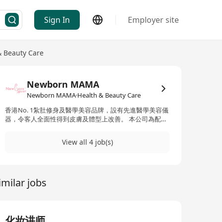
Sign In
Employer site
& Beauty Care
Newborn MAMA
Newborn MAMA·Health & Beauty Care
香港No. 1紮肚修身及醫學美容品牌，設有先進醫學美容儀
器，令客人全面性得到皮膚及體型上改善。 本公司為配合
擴展業務，歡迎有服務心、富負責感、主動有禮的妳加入
New Born group
View all 4 job(s)
imilar jobs
化妆讲师