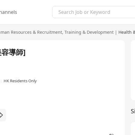
hannels
man Resources & Recruitment
,
Training & Development
|
Health 
 [美容導師]
HK Residents Only
S