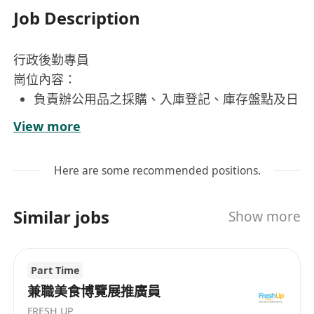
Job Description
行政後勤專員
崗位內容：
負責辦公用品之採購、入庫登記、庫存盤點及日
常發放，確保物資供應充足且帳實相符。
View more
維護辦公環境整潔與設備正常運作，統籌聯繫物
業管理公司及第三方維修單位，處理空調、電
Here are some recommended positions.
器、傢俱等設施之保養與故障報修。
協辦公司內部會議、員工活動及節日慶典之籌備
Similar jobs
Show more
與執行，包括場地安排、物料準備、流程協調及
現場支援，確保活動順利進行。
管理員工考勤記錄（含打卡系統維護與異常核
Part Time
對）、門禁卡發放與回收、員工檔案及行政文件
兼職美食博覽展推廣員
之分類歸檔與保密保管。
FRESH UP