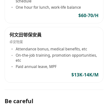
schedule
One hour for lunch, work-life balance
$60-70/H
何文田邨保安員
卓安物業
Attendance bonus, medical benefits, etc
On-the-job training, promotion opportunities,
etc
Paid annual leave, MPF
$13K-14K/M
Be careful