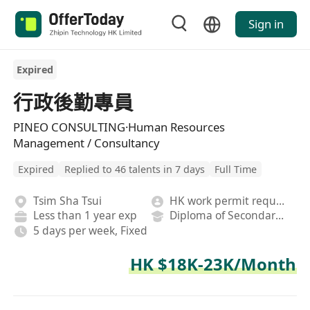
Sign in
Expired
行政後勤專員
PINEO CONSULTING·Human Resources
Management / Consultancy
Expired
Replied to 46 talents in 7 days
Full Time
Tsim Sha Tsui
HK work permit required
Less than 1 year exp
Diploma of Secondary School
5 days per week, Fixed
HK $18K-23K/Month