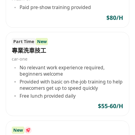
處理日常行政事務支援，如來訪登記、郵件收
Paid pre-show training provided
發、費用報銷初審、跨部門協調聯絡等，提升整
體後勤服務效率與品質。
$80/H
工作要求：
Part Time
New
具中學文憑或以上學歷，少於一年相關行政或後
專業洗車技工
勤工作經驗亦可接受；有實習或校園活動統籌經
驗者尤佳。
car-one
熟練操作Microsoft Office套裝軟件（特別是
No relevant work experience required,
beginners welcome
Excel資料整理與Word文件編製），具基本電腦
Provided with basic on-the-job training to help
故障判斷及列印機/投影機等設備操作能力。
newcomers get up to speed quickly
具高度責任感與細心度，能獨立規劃工作優先次
Free lunch provided daily
序，妥善處理多項任務並按時交付成果。
$55-60/H
具備良好粵語溝通能力，能以普通話及基礎英文
進行日常交流與書面往來（如郵件、報價單、通
知等）。
New