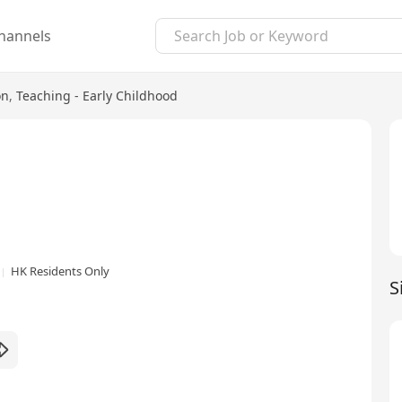
hannels
on
,
Teaching - Early Childhood
HK Residents Only
S