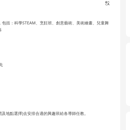
班，包括：科學STEAM、烹飪班、創意藝術、美術繪畫、兒童舞
科
先
間及地點選擇)去安排合適的興趣班給各導師任教。