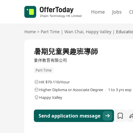
Home
Jobs
C
Home
>
Part Time
|
Wan Chai
,
Happy Valley
|
Educati
暑期兒童興趣班導師
童伴教育有限公司
Part Time
HK $70-110/Hour
Higher Diploma or Associate Degree
1 to 3 yrs exp
Happy Valley
Send application message