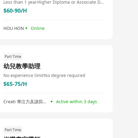
Less than 1 year
Higher Diploma or Associate Degree
$60-90/H
HOU HON
Online
Part Time
幼兒教學助理
No experience limit
No degree required
$65-75/H
Creati 專注力及讀寫中心
Active within 3 days
Part Time