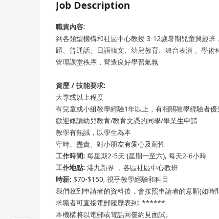
Job Description
職責內容:
到各類型機構和社區中心教授 3-12歲暑期兒童興趣
蹈、普通話、日語韓文、幼兒教育、舞台表演 、學術
管理課堂秩序，營造良好學習氣氛
資歷 / 技能要求:
大專或以上程度
有兒童或小組教學經驗1年以上，有相關教學經驗者優
歡迎修讀幼兒教育/教育文憑的同學/畢業生申請
教學有熱誠，以學生為本
守時、盡責、對小朋友有愛心及耐性
工作時間:
每星期2-5天 (星期一至六), 每天2-6小時
工作地點:
港九新界 ，各區社區中心教班
時薪:
$70-$150, 視乎教學經驗和科目
我們收到申請者的資料後，會按照申請者的意願(如時
求職者可直接電郵履歷表到: ******
本機構將以電郵或電話回覆約見面試。