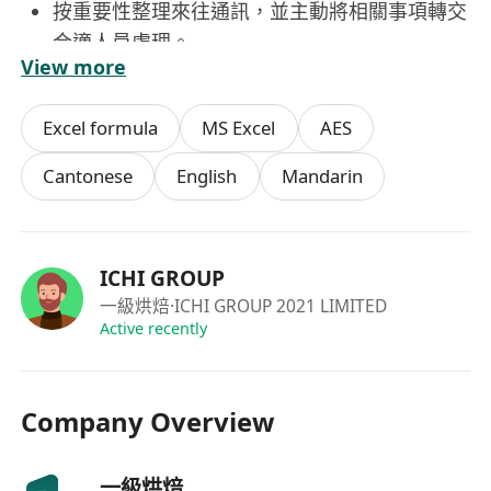
按重要性整理來往通訊，並主動將相關事項轉交
合適人員處理。
View more
協助主管管理跨部門及跨地點的專案協調工作，
包括專案會議文件準備、進度監察及重要節點跟
Excel formula
MS Excel
AES
進。
準備及草擬商業信函、報告、簡報資料及其他相
Cantonese
English
Mandarin
關文件。
進行資料搜集、研究及整理，為管理層決策提供
支援。
ICHI GROUP
為行政人員及管理層提供全方位秘書及行政支
一級烘焙
·ICHI GROUP 2021 LIMITED
援。
Active recently
整理及優先處理收到的請求，確保事項獲得及時
回應。
處理銷售支援團隊及行銷團隊的行政事務，包括
Company Overview
員工入職及離職安排、付款跟進、內部帳戶申
請、設備安排及文具訂購等。
一級烘焙