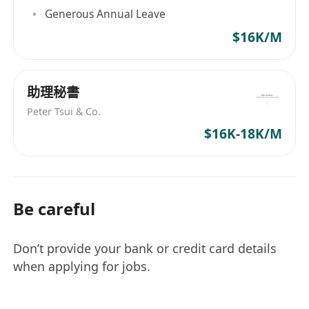
Generous Annual Leave
$16K/M
助理秘書
Peter Tsui & Co.
$16K-18K/M
Be careful
Don’t provide your bank or credit card details
when applying for jobs.