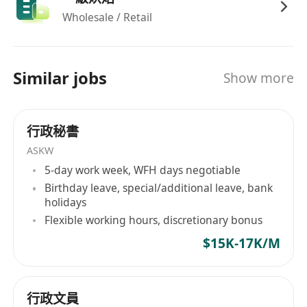
按需要靈活處理其他臨時工作。
Wholesale / Retail
Similar jobs
Show more
行政秘書
ASKW
5-day work week, WFH days negotiable
Birthday leave, special/additional leave, bank
holidays
Flexible working hours, discretionary bonus
$15K-17K/M
行政文員