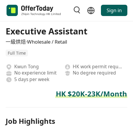
Sign in
Executive Assistant
一級烘焙·Wholesale / Retail
Full Time
Kwun Tong
HK work permit required
No experience limit
No degree required
5 days per week
HK $20K-23K/Month
Job Highlights