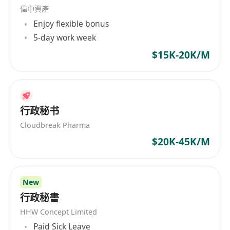
偉中資產
Enjoy flexible bonus
5-day work week
$15K-20K/M
行政秘书
Cloudbreak Pharma
$20K-45K/M
New
行政秘書
HHW Concept Limited
Paid Sick Leave